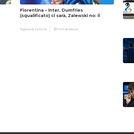
Fiorentina – Inter, Dumfries
(squalificato) ci sarà, Zalewski no: il
motivo
Digitrend,
2 anni fa
1 min di lettura