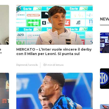
NEW
e
MERCATO – L’Inter vuole vincere il derby
i”
con il Milan per Leoni. Si punta sul
fattore Chivu
Digitrend,
1 anno fa
1 min di lettura