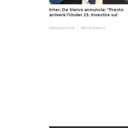
Inter, De Siervo annuncia: “Presto
arriverà l’Under 23. Investire sui
giovani…”
Digitrend,
2 anni fa
1 min di lettura