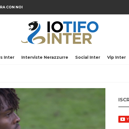
RA CON NOI
s Inter
Interviste Nerazzurre
Social Inter
Vip Inter
ISC