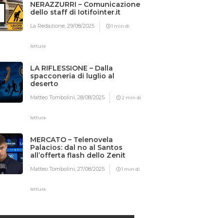
NERAZZURRI – Comunicazione
dello staff di Iotifointer.it
La Redazione,
29/08/2025
1 min di
lettura
LA RIFLESSIONE – Dalla
spacconeria di luglio al
deserto
Matteo Tombolini,
28/08/2025
2 min di
lettura
MERCATO – Telenovela
Palacios: dal no al Santos
all’offerta flash dello Zenit
Matteo Tombolini,
27/08/2025
1 min di
lettura