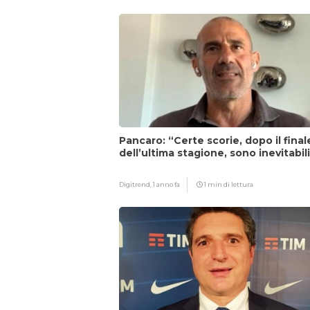
Pancaro: “Certe scorie, dopo il final
dell’ultima stagione, sono inevitabil
Digitrend,
1 anno fa
1 min di lettura