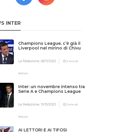
S INTER
Champions League, c’è già il
Liverpool nel mirino di Chivu
La Redazione,
28/11/2025
2 min di
lettura
Inter: un novembre intenso tra
Serie A e Champions League
La Redazione,
31/10/2025
3 min di
lettura
AI LETTORI E AI TIFOSI