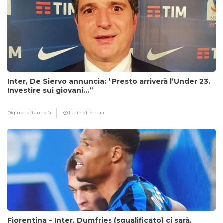
Inter, De Siervo annuncia: “Presto arriverà l’Under 23.
Investire sui giovani…”
Digitrend,
1 anno fa
1 min di lettura
Fiorentina – Inter, Dumfries (squalificato) ci sarà,