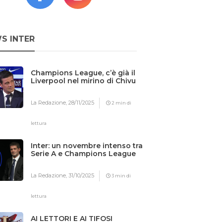
S INTER
Champions League, c’è già il
Liverpool nel mirino di Chivu
La Redazione,
28/11/2025
2 min di
lettura
Inter: un novembre intenso tra
Serie A e Champions League
La Redazione,
31/10/2025
3 min di
lettura
AI LETTORI E AI TIFOSI