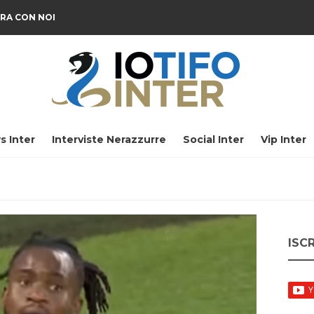
RA CON NOI
s Inter
Interviste Nerazzurre
Social Inter
Vip Inter
ISC