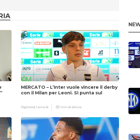
RIA
NEW
e
MERCATO – L’Inter vuole vincere il derby
i”
con il Milan per Leoni. Si punta sul
fattore Chivu
Digitrend,
1 anno fa
1 min di lettura