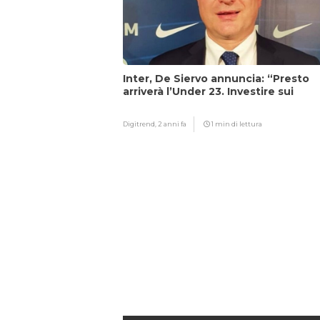
Inter, De Siervo annuncia: “Presto
arriverà l’Under 23. Investire sui
giovani…”
Digitrend,
2 anni fa
1 min di lettura