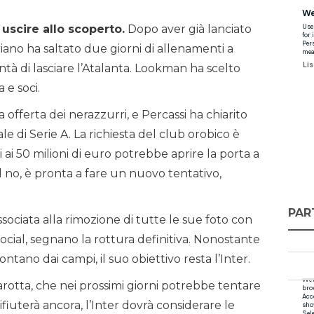
scire allo scoperto.
Dopo aver già lanciato
eriano ha saltato due giorni di allenamenti a
tà di lasciare l’Atalanta. Lookman ha scelto
a e soci.
ma offerta dei nerazzurri, e Percassi ha chiarito
le di Serie A. La richiesta del club orobico è
ni ai 50 milioni di euro potrebbe aprire la porta a
il no, è pronta a fare un nuovo tentativo,
PAR
sociata alla rimozione di tutte le sue foto con
social, segnano la rottura definitiva. Nonostante
ntano dai campi, il suo obiettivo resta l’Inter.
arotta, che nei prossimi giorni potrebbe tentare
rifiuterà ancora, l’Inter dovrà considerare le