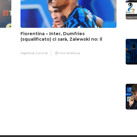
Fiorentina – Inter, Dumfries
(squalificato) ci sarà, Zalewski no: il
motivo
Digitrend,
2 anni fa
1 min di lettura