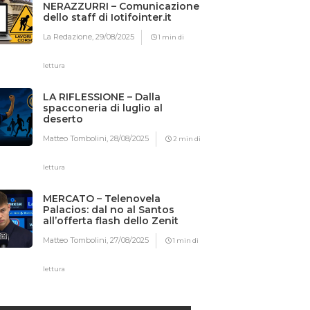
NERAZZURRI – Comunicazione
dello staff di Iotifointer.it
La Redazione,
29/08/2025
1 min di
lettura
LA RIFLESSIONE – Dalla
spacconeria di luglio al
deserto
Matteo Tombolini,
28/08/2025
2 min di
lettura
MERCATO – Telenovela
Palacios: dal no al Santos
all’offerta flash dello Zenit
Matteo Tombolini,
27/08/2025
1 min di
lettura