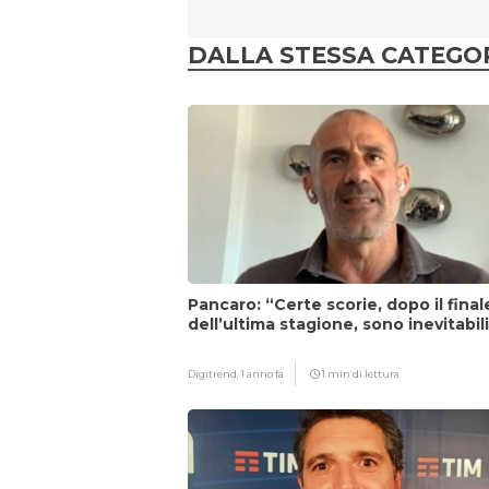
DALLA STESSA CATEGO
Pancaro: “Certe scorie, dopo il final
dell’ultima stagione, sono inevitabil
Digitrend,
1 anno fa
1 min di lettura