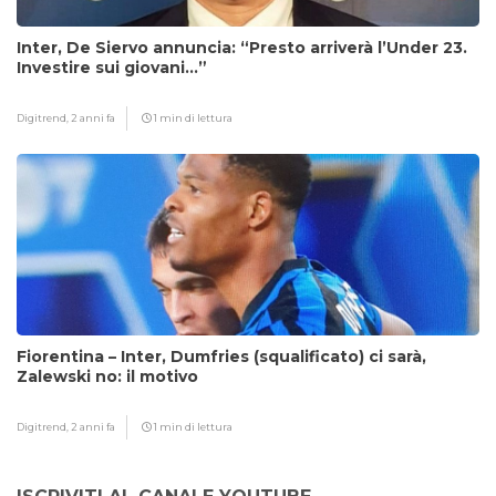
Inter, De Siervo annuncia: “Presto arriverà l’Under 23.
Investire sui giovani…”
Digitrend,
2 anni fa
1 min di lettura
Fiorentina – Inter, Dumfries (squalificato) ci sarà,
Zalewski no: il motivo
Digitrend,
2 anni fa
1 min di lettura