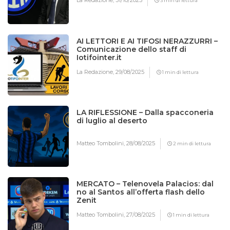
La Redazione,
31/10/2025
3 min di lettura
AI LETTORI E AI TIFOSI NERAZZURRI –
Comunicazione dello staff di
Iotifointer.it
La Redazione,
29/08/2025
1 min di lettura
LA RIFLESSIONE – Dalla spacconeria
di luglio al deserto
Matteo Tombolini,
28/08/2025
2 min di lettura
MERCATO – Telenovela Palacios: dal
no al Santos all’offerta flash dello
Zenit
Matteo Tombolini,
27/08/2025
1 min di lettura