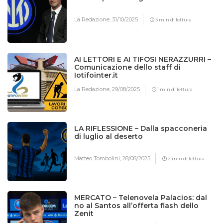
La Redazione,
31/10/2025
3 min di lettura
AI LETTORI E AI TIFOSI NERAZZURRI –
Comunicazione dello staff di
Iotifointer.it
La Redazione,
29/08/2025
1 min di lettura
LA RIFLESSIONE – Dalla spacconeria
di luglio al deserto
Matteo Tombolini,
28/08/2025
2 min di lettura
MERCATO – Telenovela Palacios: dal
no al Santos all’offerta flash dello
Zenit