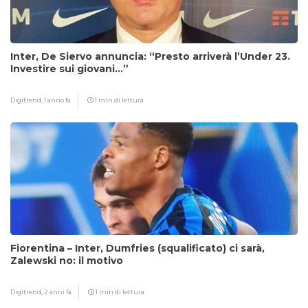
Inter, De Siervo annuncia: “Presto arriverà l’Under 23.
Investire sui giovani…”
Digitrend,
1 anno fa
1 min di lettura
Fiorentina – Inter, Dumfries (squalificato) ci sarà,
Zalewski no: il motivo
Digitrend,
2 anni fa
1 min di lettura