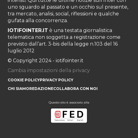
interisti. Qui tutte le ultime notizie sull’Inter con
uno sguardo al passato e un occhio sul presente,
tra mercato, analisi, social, riflessioni e qualche
gufata alla concorrenza.
IOTIFOINTER.IT
è una testata giornalistica
telematica non soggetta a registrazione come
previsto dall’art. 3-bis della legge n.103 del 16
luglio 2012
© Copyright 2024 - iotifointer.it
Cambia impostazioni della privacy
COOKIE POLICY
PRIVACY POLICY
CHI SIAMO
REDAZIONE
COLLABORA CON NOI
Questo sito è associato alla