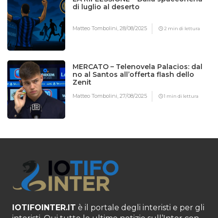
di luglio al deserto
Matteo Tombolini,
28/08/2025
2 min di lettura
MERCATO – Telenovela Palacios: dal
no al Santos all’offerta flash dello
Zenit
Matteo Tombolini,
27/08/2025
1 min di lettura
IOTIFOINTER.IT
è il portale degli interisti e per gli