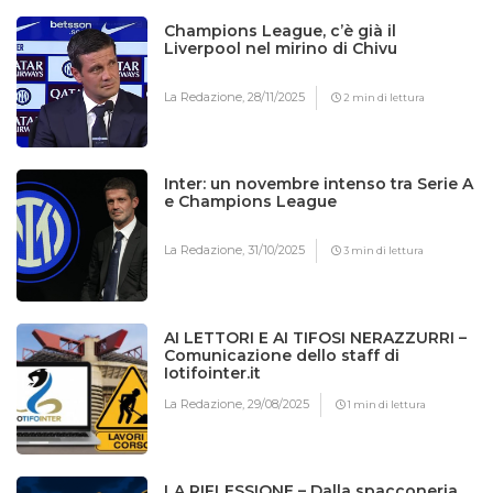
Champions League, c’è già il
Liverpool nel mirino di Chivu
La Redazione,
28/11/2025
2 min di lettura
Inter: un novembre intenso tra Serie A
e Champions League
La Redazione,
31/10/2025
3 min di lettura
AI LETTORI E AI TIFOSI NERAZZURRI –
Comunicazione dello staff di
Iotifointer.it
La Redazione,
29/08/2025
1 min di lettura
LA RIFLESSIONE – Dalla spacconeria