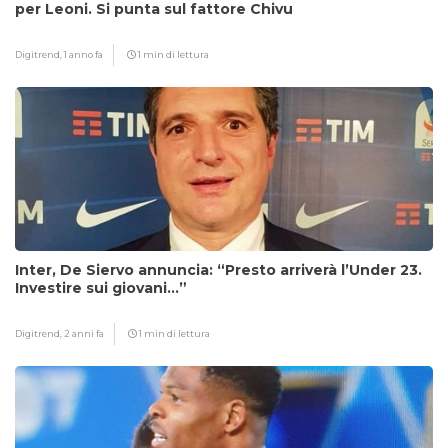
per Leoni. Si punta sul fattore Chivu
Digitrend,
1 anno fa
1 min di lettura
Inter, De Siervo annuncia: “Presto arriverà l’Under 23.
Investire sui giovani…”
Digitrend,
2 anni fa
1 min di lettura