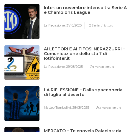
Inter: un novembre intenso tra Serie A
e Champions League
La Redazione,
31/10/2025
3 min di lettura
AI LETTORI E AI TIFOSI NERAZZURRI –
Comunicazione dello staff di
Iotifointer.it
La Redazione,
29/08/2025
1 min di lettura
LA RIFLESSIONE – Dalla spacconeria
di luglio al deserto
Matteo Tombolini,
28/08/2025
2 min di lettura
MERCATO – Telenovela Palacios: dal