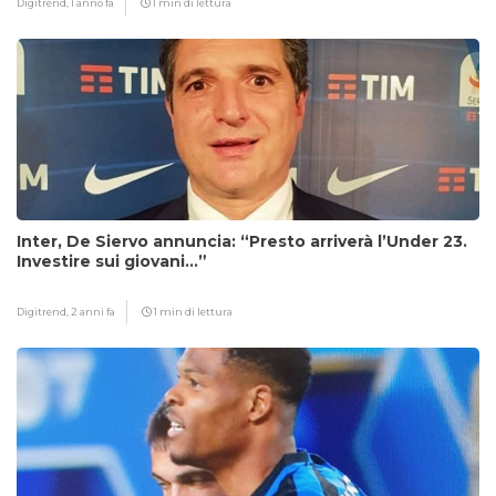
Digitrend,
1 anno fa
1 min di lettura
Inter, De Siervo annuncia: “Presto arriverà l’Under 23.
Investire sui giovani…”
Digitrend,
2 anni fa
1 min di lettura