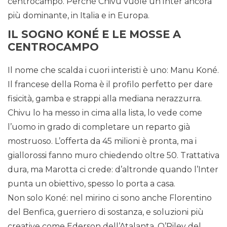
centrocampo. Perché Chivu vuole un’Inter ancora
più dominante, in Italia e in Europa.
IL SOGNO KONÉ E LE MOSSE A
CENTROCAMPO
Il nome che scalda i cuori interisti è uno: Manu Koné.
Il francese della Roma è il profilo perfetto per dare
fisicità, gamba e strappi alla mediana nerazzurra.
Chivu lo ha messo in cima alla lista, lo vede come
l’uomo in grado di completare un reparto già
mostruoso. L’offerta da 45 milioni è pronta, ma i
giallorossi fanno muro chiedendo oltre 50. Trattativa
dura, ma Marotta ci crede: d’altronde quando l’Inter
punta un obiettivo, spesso lo porta a casa.
Non solo Koné: nel mirino ci sono anche Florentino
del Benfica, guerriero di sostanza, e soluzioni più
creative come Ederson dell’Atalanta, O’Riley del