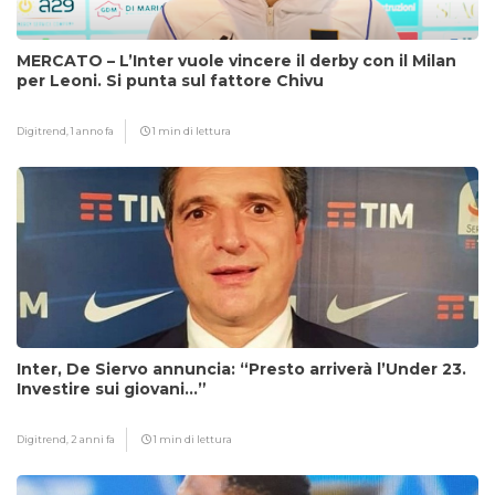
MERCATO – L’Inter vuole vincere il derby con il Milan
per Leoni. Si punta sul fattore Chivu
Digitrend,
1 anno fa
1 min di lettura
Inter, De Siervo annuncia: “Presto arriverà l’Under 23.
Investire sui giovani…”
Digitrend,
2 anni fa
1 min di lettura