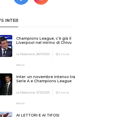
S INTER
Champions League, c’è già il
Liverpool nel mirino di Chivu
La Redazione,
28/11/2025
2 min di
lettura
Inter: un novembre intenso tra
Serie A e Champions League
La Redazione,
31/10/2025
3 min di
lettura
AI LETTORI E AI TIFOSI