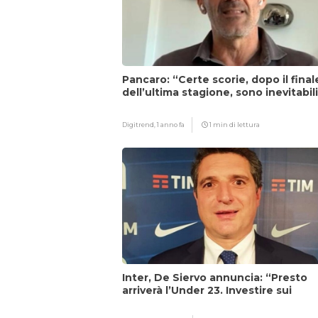
Pancaro: “Certe scorie, dopo il final
dell’ultima stagione, sono inevitabil
Digitrend,
1 anno fa
1 min di lettura
Inter, De Siervo annuncia: “Presto
arriverà l’Under 23. Investire sui
giovani…”