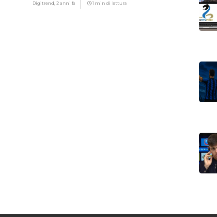
Digitrend,
2 anni fa
1 min di lettura