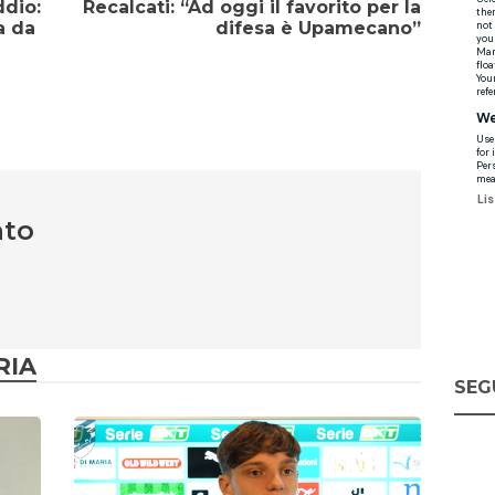
ddio:
Recalcati: “Ad oggi il favorito per la
a da
difesa è Upamecano”
nto
RIA
SEG