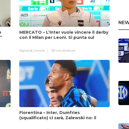
NEW
e
MERCATO – L’Inter vuole vincere il derby
i”
con il Milan per Leoni. Si punta sul
fattore Chivu
Digitrend,
1 anno fa
1 min di lettura
Fiorentina – Inter, Dumfries
(squalificato) ci sarà, Zalewski no: il
motivo