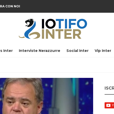
RA CON NOI
s Inter
Interviste Nerazzurre
Social Inter
Vip Inter
ISC