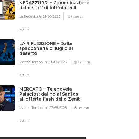
NERAZZURRI – Comunicazione
dello staff di Iotifointer.it
La Redazione,
29/08/2025
1 min di
lettura
LA RIFLESSIONE – Dalla
spacconeria di luglio al
deserto
Matteo Tombolini,
28/08/2025
2 min di
lettura
MERCATO – Telenovela
Palacios: dal no al Santos
all’offerta flash dello Zenit
Matteo Tombolini,
27/08/2025
1 min di
lettura