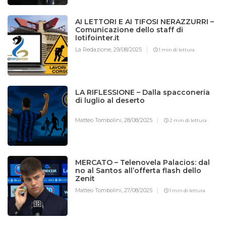
AI LETTORI E AI TIFOSI NERAZZURRI –
Comunicazione dello staff di
Iotifointer.it
La Redazione,
29/08/2025
1 min di lettura
LA RIFLESSIONE – Dalla spacconeria
di luglio al deserto
Matteo Tombolini,
28/08/2025
2 min di lettura
MERCATO – Telenovela Palacios: dal
no al Santos all’offerta flash dello
Zenit
Matteo Tombolini,
27/08/2025
1 min di lettura