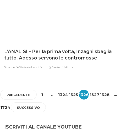
L’ANALISI – Per la prima volta, Inzaghi sbaglia
tutto. Adesso servono le contromosse
Simone De Stefanis
4 anni fa
5 min di lettura
1
…
1324
1325
1326
1327
1328
…
PRECEDENTE
1724
SUCCESSIVO
ISCRIVITI AL CANALE YOUTUBE