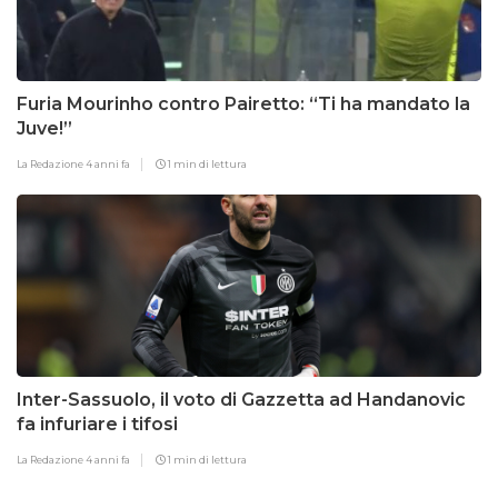
Furia Mourinho contro Pairetto: “Ti ha mandato la
Juve!”
La Redazione
4 anni fa
1 min di lettura
Inter-Sassuolo, il voto di Gazzetta ad Handanovic
fa infuriare i tifosi
La Redazione
4 anni fa
1 min di lettura