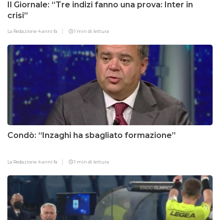
Il Giornale: “Tre indizi fanno una prova: Inter in
crisi”
La Redazione
4 anni fa
1 min di lettura
Condò: “Inzaghi ha sbagliato formazione”
La Redazione
4 anni fa
1 min di lettura