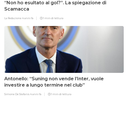
“Non ho esultato al gol?”. La spiegazione di
Scamacca
La Redazione
4 anni fa
1 min di lettura
Antonello: “Suning non vende l’Inter, vuole
investire a lungo termine nel club”
Simone De Stefanis
4 anni fa
1 min di lettura