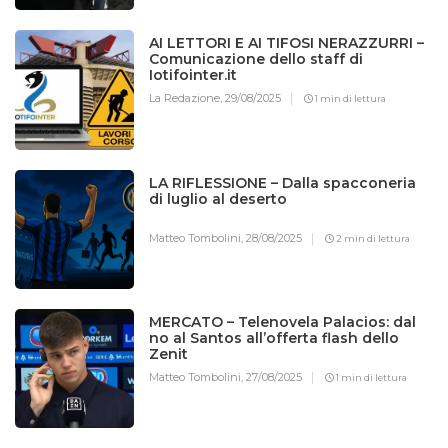
AI LETTORI E AI TIFOSI NERAZZURRI –
Comunicazione dello staff di
Iotifointer.it
La Redazione,
29/08/2025
1 min di lettura
LA RIFLESSIONE – Dalla spacconeria
di luglio al deserto
Matteo Tombolini,
28/08/2025
2 min di lettura
MERCATO – Telenovela Palacios: dal
no al Santos all’offerta flash dello
Zenit
Matteo Tombolini,
27/08/2025
1 min di lettura