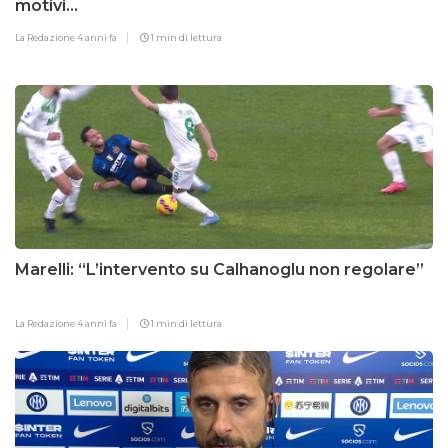
motivi…
La Redazione
4 anni fa
1 min di lettura
Marelli: “L’intervento su Calhanoglu non regolare”
La Redazione
4 anni fa
1 min di lettura