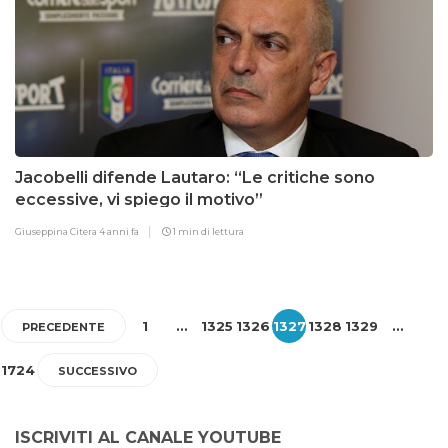
Jacobelli difende Lautaro: “Le critiche sono
eccessive, vi spiego il motivo”
Giuseppina Citera
4 anni fa
1 min di lettura
1
…
1325
1326
1327
1328
1329
…
PRECEDENTE
1724
SUCCESSIVO
ISCRIVITI AL CANALE YOUTUBE