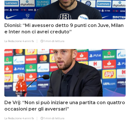
Dionisi: “Mi avessero detto 9 punti con Juve, Milan
e Inter non ci avrei creduto”
La Redazione
4 anni fa
1 min di lettura
De Vrij: “Non si può iniziare una partita con quattro
occasioni per gli avversari”
La Redazione
4 anni fa
1 min di lettura