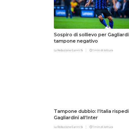
Sospiro di sollievo per Gagliardi
tampone negativo
La Redazione
6 anni fa
1 min di lettura
Tampone dubbio: l’Italia risped
Gagliardini all’Inter
La Redazione
6 anni fa
1 min di lettura