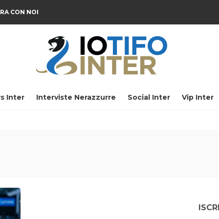
RA CON NOI
s Inter
Interviste Nerazzurre
Social Inter
Vip Inter
ISCR