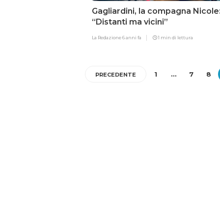
Gagliardini, la compagna Nicole
“Distanti ma vicini”
La Redazione
6 anni fa
1 min di lettura
1
…
7
8
PRECEDENTE