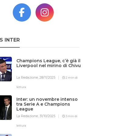
S INTER
Champions League, c’è già il
Liverpool nel mirino di Chivu
La Redazione,
28/11/2025
2 min di
lettura
Inter: un novembre intenso
tra Serie A e Champions
League
La Redazione,
31/10/2025
3 min di
lettura