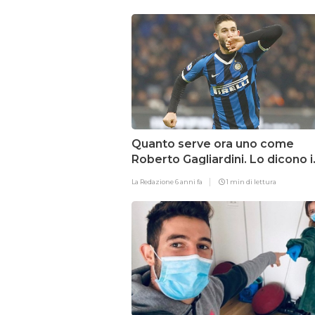
Quanto serve ora uno come
Roberto Gagliardini. Lo dicono i
numeri
La Redazione
6 anni fa
1 min di lettura