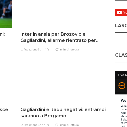
LASC
ni:
Inter in ansia per Brozovic e
Gagliardini, allarme rientrato per
Hakimi
La Redazione
6 anni fa
1 min di lettura
CLAS
isce
Gagliardini e Radu negativi: entrambi
saranno a Bergamo
La Redazione
6 anni fa
1 min di lettura