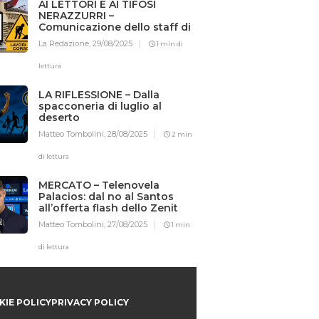
AI LETTORI E AI TIFOSI
NERAZZURRI –
Comunicazione dello staff di
Iotifointer.it
La Redazione,
29/08/2025
1 min di
lettura
LA RIFLESSIONE – Dalla
spacconeria di luglio al
deserto
Matteo Tombolini,
28/08/2025
2 min
di lettura
MERCATO – Telenovela
Palacios: dal no al Santos
all’offerta flash dello Zenit
Matteo Tombolini,
27/08/2025
1 min
di lettura
IE POLICY
PRIVACY POLICY