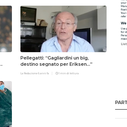
Pellegatti: “Gagliardini un big,
destino segnato per Eriksen…”
La Redazione
6 anni fa
1 min di lettura
PART