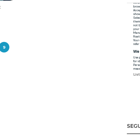
:
9
SEGU