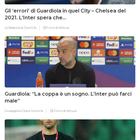
Gli ‘errori’ di Guardiola in quel City – Chelsea del
2021. L’Inter spera che…
La Redazione
3 anni fa
1 min di lettura
Guardiola: “La coppa è un sogno. L’Inter può farci
male”
Giuseppina Citera
3 anni fa
3 min di lettura