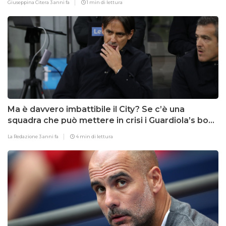
Giuseppina Citera
3 anni fa
1 min di lettura
Ma è davvero imbattibile il City? Se c’è una
squadra che può mettere in crisi i Guardiola’s boys
è l’Inter. Vediamo perchè…
La Redazione
3 anni fa
4 min di lettura