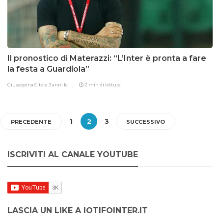
Il pronostico di Materazzi: “L’Inter è pronta a fare
la festa a Guardiola”
Giuseppina Citera
3 anni fa
2 min di lettura
1
2
3
PRECEDENTE
SUCCESSIVO
ISCRIVITI AL CANALE YOUTUBE
LASCIA UN LIKE A IOTIFOINTER.IT