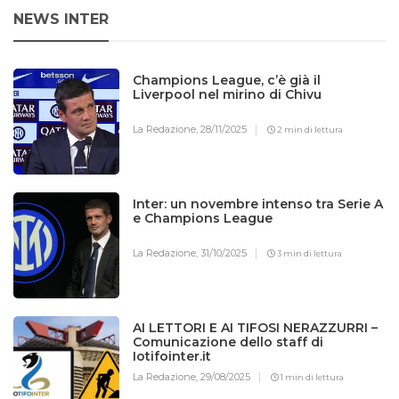
NEWS INTER
Champions League, c’è già il
Liverpool nel mirino di Chivu
La Redazione,
28/11/2025
2 min di lettura
Inter: un novembre intenso tra Serie A
e Champions League
La Redazione,
31/10/2025
3 min di lettura
AI LETTORI E AI TIFOSI NERAZZURRI –
Comunicazione dello staff di
Iotifointer.it
La Redazione,
29/08/2025
1 min di lettura