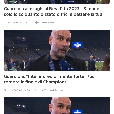
Guardiola a Inzaghi al Best Fifa 2023: “Simone,
solo io so quanto è stato difficile battere la tua
Inter in finale”
La Redazione
3 anni fa
1 min di lettura
Guardiola: “Inter incredibilmente forte. Può
tornare in finale di Champions”
Simone De Stefanis
3 anni fa
1 min di lettura