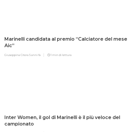
Marinelli candidata al premio “Calciatore del mese
Aic”
Giuseppina Citera
5 anni fa
1 min di lettura
Inter Women, il gol di Marinelli è il più veloce del
campionato