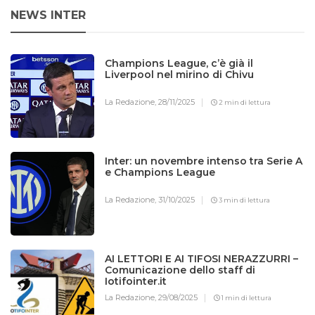
NEWS INTER
Champions League, c’è già il
Liverpool nel mirino di Chivu
La Redazione,
28/11/2025
2 min di lettura
Inter: un novembre intenso tra Serie A
e Champions League
La Redazione,
31/10/2025
3 min di lettura
AI LETTORI E AI TIFOSI NERAZZURRI –
Comunicazione dello staff di
Iotifointer.it
La Redazione,
29/08/2025
1 min di lettura