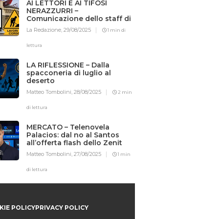
AI LETTORI E AI TIFOSI
NERAZZURRI –
Comunicazione dello staff di
Iotifointer.it
La Redazione,
29/08/2025
1 min di
lettura
LA RIFLESSIONE – Dalla
spacconeria di luglio al
deserto
Matteo Tombolini,
28/08/2025
2 min
di lettura
MERCATO – Telenovela
Palacios: dal no al Santos
all’offerta flash dello Zenit
Matteo Tombolini,
27/08/2025
1 min
di lettura
IE POLICY
PRIVACY POLICY