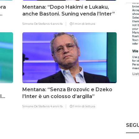
bra
Mentana: “Dopo Hakimi e Lukaku,
anche Bastoni. Suning venda l’Inter”
Simone De Stefanis
4 anni fa
1 min di lettura
Mentana: “Senza Brozovic e Dzeko
l
l’Inter è un colosso d’argilla”
Simone De Stefanis
4 anni fa
1 min di lettura
SEGU