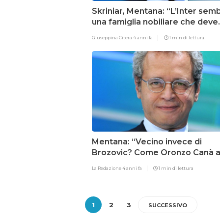
Skriniar, Mentana: “L’Inter sem
una famiglia nobiliare che deve
fronteggiare i creditori”
Giuseppina Citera
4 anni fa
1 min di lettura
Mentana: “Vecino invece di
Brozovic? Come Oronzo Canà a
posto di Guardiola”
La Redazione
4 anni fa
1 min di lettura
1
2
3
SUCCESSIVO