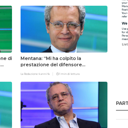
one di
Mentana: “Mi ha colpito la
l
prestazione del difensore
monzese…Lukaku”
La Redazione
4 anni fa
1 min di lettura
PART