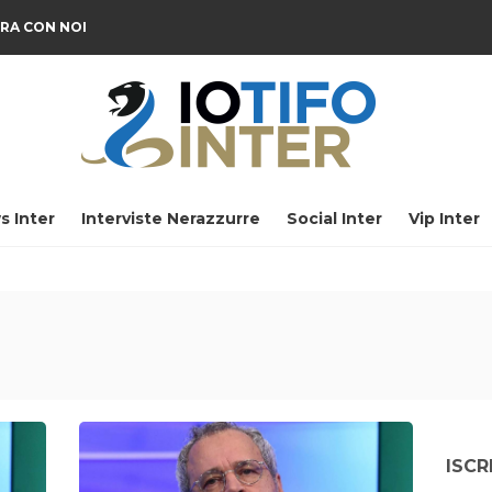
RA CON NOI
s Inter
Interviste Nerazzurre
Social Inter
Vip Inter
ISCR