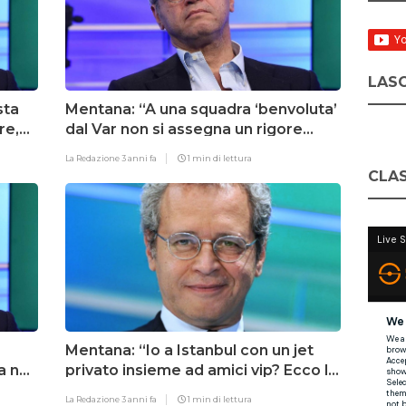
LASC
sta
Mentana: “A una squadra ‘benvoluta’
re,
dal Var non si assegna un rigore
contro al 99′ per decisione del Var”
La Redazione
3 anni fa
1 min di lettura
CLAS
Mentana: “Io a Istanbul con un jet
a non
privato insieme ad amici vip? Ecco la
verità…”
La Redazione
3 anni fa
1 min di lettura