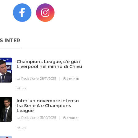
S INTER
Champions League, c’è già il
Liverpool nel mirino di Chivu
La Redazione,
28/11/2025
2 min di
lettura
Inter: un novembre intenso
tra Serie A e Champions
League
La Redazione,
31/10/2025
3 min di
lettura