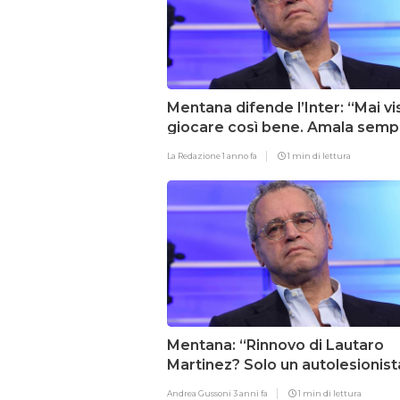
Mentana difende l’Inter: “Mai vi
giocare così bene. Amala semp
non solo nei selfie”
La Redazione
1 anno fa
1 min di lettura
Mentana: “Rinnovo di Lautaro
Martinez? Solo un autolesionist
sarebbe felice”
Andrea Gussoni
3 anni fa
1 min di lettura