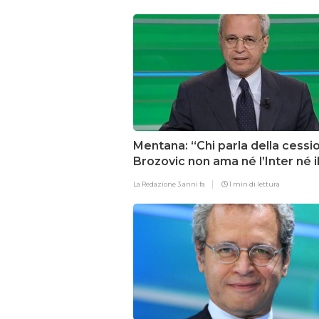
Mentana: “Chi parla della cessi
Brozovic non ama né l’Inter né i
calcio”
La Redazione
3 anni fa
1 min di lettura