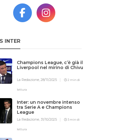
S INTER
Champions League, c’è già il
Liverpool nel mirino di Chivu
La Redazione,
28/11/2025
2 min di
lettura
Inter: un novembre intenso
tra Serie A e Champions
League
La Redazione,
31/10/2025
3 min di
lettura