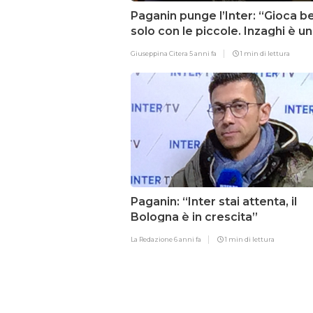
Paganin punge l’Inter: “Gioca b
solo con le piccole. Inzaghi è un
gestore”
Giuseppina Citera
5 anni fa
1 min di lettura
Paganin: “Inter stai attenta, il
Bologna è in crescita”
La Redazione
6 anni fa
1 min di lettura