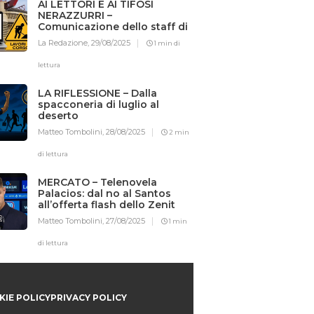
AI LETTORI E AI TIFOSI
NERAZZURRI –
Comunicazione dello staff di
Iotifointer.it
La Redazione,
29/08/2025
1 min di
lettura
LA RIFLESSIONE – Dalla
spacconeria di luglio al
deserto
Matteo Tombolini,
28/08/2025
2 min
di lettura
MERCATO – Telenovela
Palacios: dal no al Santos
all’offerta flash dello Zenit
Matteo Tombolini,
27/08/2025
1 min
di lettura
IE POLICY
PRIVACY POLICY