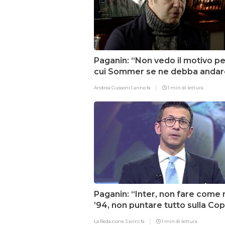
Paganin: “Non vedo il motivo pe
cui Sommer se ne debba andare
dall’Inter”
Andrea Gussoni
1 anno fa
1 min di lettura
Paganin: “Inter, non fare come 
’94, non puntare tutto sulla Co
La Redazione
3 anni fa
1 min di lettura