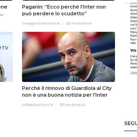
ene
Paganin: “Ecco perchè l’Inter non
può perdere lo scudetto”
Giuseppina Citera
5 anni fa
1 min di lettura
Perchè il rinnovo di Guardiola al City
non è una buona notizia per l’Inter
La Redazione
6 anni fa
1 min di lettura
SEGU