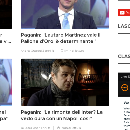
LASC
r
Paganin: “Lautaro Martinez vale il
 via
Pallone d’Oro, è determinante”
Andrea Gussoni
2 anni fa
1 min di lettura
CLAS
nel
Paganin: “La rimonta dell’Inter? La
ppa”
vedo dura con un Napoli così”
La Redazione
4 anni fa
1 min di lettura