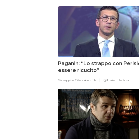
Paganin: “Lo strappo con Perisi
essere ricucito”
Giuseppina Citera
4 anni fa
1 min di lettura