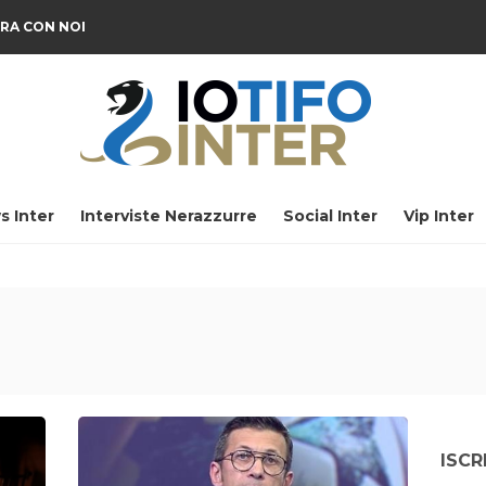
RA CON NOI
s Inter
Interviste Nerazzurre
Social Inter
Vip Inter
ISCR