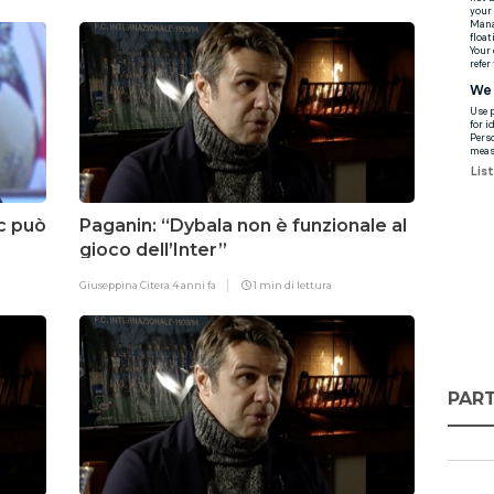
c può
Paganin: “Dybala non è funzionale al
gioco dell’Inter”
Giuseppina Citera
4 anni fa
1 min di lettura
PART