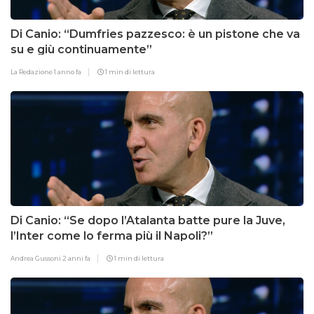
Di Canio: “Dumfries pazzesco: è un pistone che va
su e giù continuamente”
La Redazione
1 anno fa
1 min di lettura
Di Canio: “Se dopo l’Atalanta batte pure la Juve,
l’Inter come lo ferma più il Napoli?”
Andrea Gussoni
2 anni fa
1 min di lettura