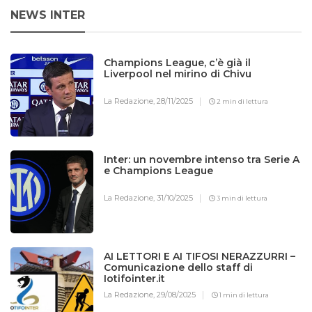
NEWS INTER
Champions League, c’è già il
Liverpool nel mirino di Chivu
La Redazione,
28/11/2025
2 min di lettura
Inter: un novembre intenso tra Serie A
e Champions League
La Redazione,
31/10/2025
3 min di lettura
AI LETTORI E AI TIFOSI NERAZZURRI –
Comunicazione dello staff di
Iotifointer.it
La Redazione,
29/08/2025
1 min di lettura