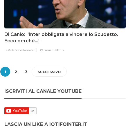
Di Canio: “Inter obbligata a vincere lo Scudetto.
Ecco perchè…”
La Redazione
3 anni fa
1 min di lettura
1
2
3
SUCCESSIVO
ISCRIVITI AL CANALE YOUTUBE
LASCIA UN LIKE A IOTIFOINTER.IT