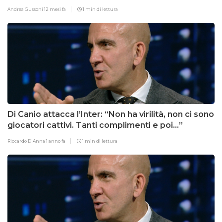
Andrea Gussoni
12 mesi fa
1 min di lettura
Di Canio attacca l’Inter: “Non ha virilità, non ci sono
giocatori cattivi. Tanti complimenti e poi…”
Riccardo D'Anna
1 anno fa
1 min di lettura