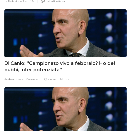
La Redazione
2 anni fa
1 min di lettura
Di Canio: “Campionato vivo a febbraio? Ho dei
dubbi, Inter potenziata”
Andrea Gussoni
2 anni fa
2 min di lettura