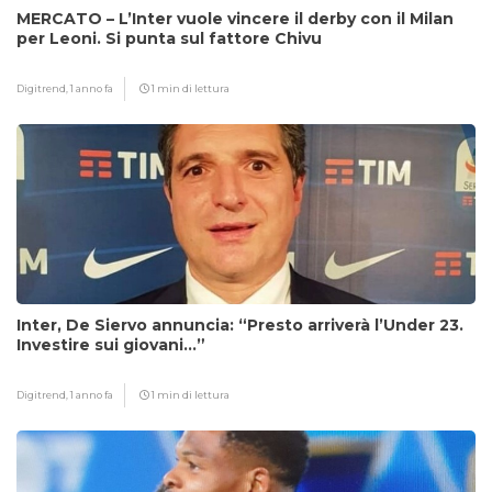
MERCATO – L’Inter vuole vincere il derby con il Milan
per Leoni. Si punta sul fattore Chivu
Digitrend,
1 anno fa
1 min di lettura
Inter, De Siervo annuncia: “Presto arriverà l’Under 23.
Investire sui giovani…”
Digitrend,
1 anno fa
1 min di lettura