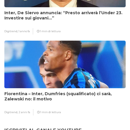
Inter, De Siervo annuncia: “Presto arriverà l’Under 23.
Investire sui giovani…”
Digitrend,
1 anno fa
1 min di lettura
Fiorentina – Inter, Dumfries (squalificato) ci sarà,
Zalewski no: il motivo
Digitrend,
2 anni fa
1 min di lettura