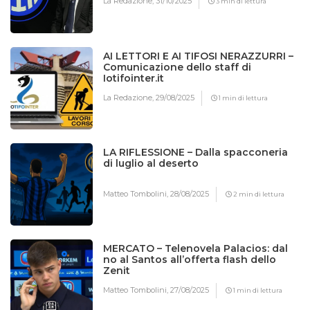
La Redazione,
31/10/2025
3 min di lettura
AI LETTORI E AI TIFOSI NERAZZURRI –
Comunicazione dello staff di
Iotifointer.it
La Redazione,
29/08/2025
1 min di lettura
LA RIFLESSIONE – Dalla spacconeria
di luglio al deserto
Matteo Tombolini,
28/08/2025
2 min di lettura
MERCATO – Telenovela Palacios: dal
no al Santos all’offerta flash dello
Zenit
Matteo Tombolini,
27/08/2025
1 min di lettura