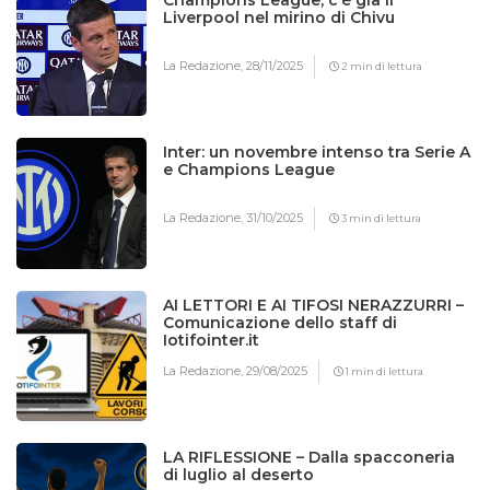
Champions League, c’è già il
Liverpool nel mirino di Chivu
La Redazione,
28/11/2025
2 min di lettura
Inter: un novembre intenso tra Serie A
e Champions League
La Redazione,
31/10/2025
3 min di lettura
AI LETTORI E AI TIFOSI NERAZZURRI –
Comunicazione dello staff di
Iotifointer.it
La Redazione,
29/08/2025
1 min di lettura
LA RIFLESSIONE – Dalla spacconeria
di luglio al deserto