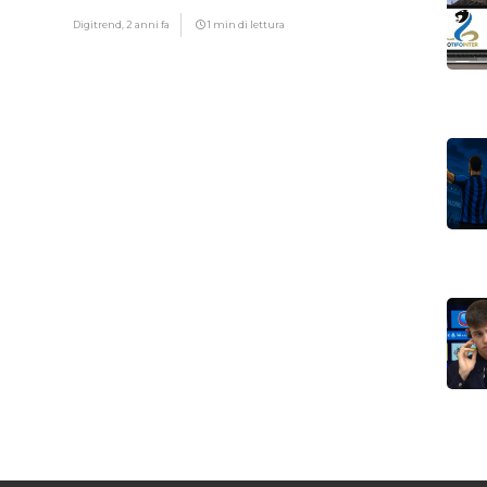
Digitrend,
2 anni fa
1 min di lettura