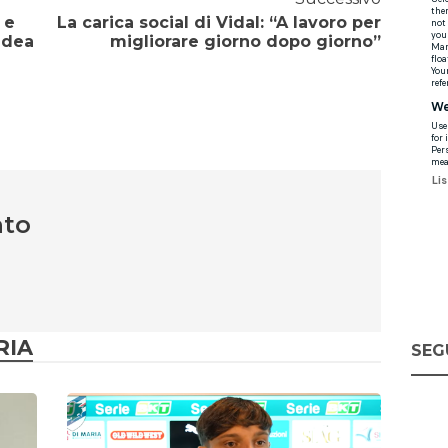
 e
La carica social di Vidal: “A lavoro per
’idea
migliorare giorno dopo giorno”
nto
RIA
SEG