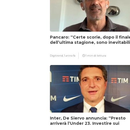
Pancaro: “Certe scorie, dopo il final
dell’ultima stagione, sono inevitabil
Digitrend,
1 anno fa
1 min di lettura
Inter, De Siervo annuncia: “Presto
arriverà l’Under 23. Investire sui
giovani…”