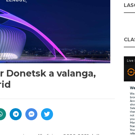
LASC
CLA
r Donetsk a valanga,
rid