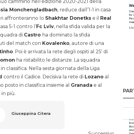
l suo cammino nell’edizione 2020-2021 della
ssia Monchengladbach
, reduce dall’1-1 in casa
rri affronteranno lo
Shakhtar Donetks
e il
Real
asa 5-1 contro l’
Fc Lviv
, nella sfida valida per la
squadra di
Castro
ha dominato la sfida
nuti del match con
Kovalenko
, autore di una
tinho
. Poi è arrivata la rete degli ospiti al 25′ di
lomon
ha ristabilito le distanze. La squadra
 classifica. Nella sesta giornata della Liga
id
contro il Cadice. Decisiva la rete di
Lozano
al
 posto in classifica insieme al
Granada
e al
PAR
in più.
Giuseppina Citera
Successivo