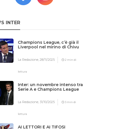
S INTER
Champions League, c’è già il
Liverpool nel mirino di Chivu
La Redazione,
28/11/2025
2 min di
lettura
Inter: un novembre intenso tra
Serie A e Champions League
La Redazione,
31/10/2025
3 min di
lettura
AI LETTORI E AI TIFOSI