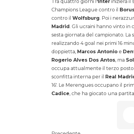
Tra quattro giorni l
‘Inter
inizierà i
Champions League contro il
Boru
contro il
Wolfsburg
. Poi i nerazzu
Madrid
. Gli ucraini hanno vinto in c
sesta giornata del campionato. La 
realizzando 4 goal nei primi 16 mi
doppietta,
Marcos Antonio
e
Den
Rogerio Alves Dos Antos
, ma
So
occupa attualmente il terzo posto in
sconfitta interna per il
Real Madr
16′. Le Merengues occupano il primo
Cadice
, che ha giocato una partita 
Precedente