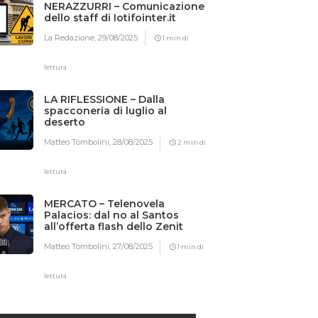
NERAZZURRI – Comunicazione
dello staff di Iotifointer.it
La Redazione,
29/08/2025
1 min di
lettura
LA RIFLESSIONE – Dalla
spacconeria di luglio al
deserto
Matteo Tombolini,
28/08/2025
2 min di
lettura
MERCATO – Telenovela
Palacios: dal no al Santos
all’offerta flash dello Zenit
Matteo Tombolini,
27/08/2025
1 min di
lettura