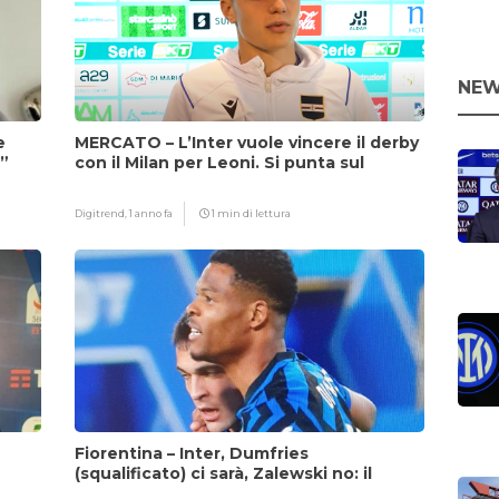
NEW
e
MERCATO – L’Inter vuole vincere il derby
i”
con il Milan per Leoni. Si punta sul
fattore Chivu
Digitrend,
1 anno fa
1 min di lettura
Fiorentina – Inter, Dumfries
(squalificato) ci sarà, Zalewski no: il
motivo