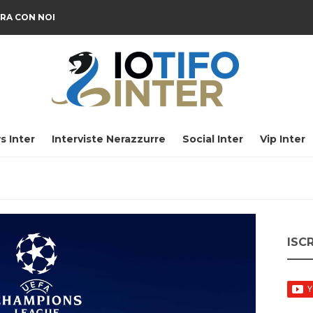
RA CON NOI
s Inter
Interviste Nerazzurre
Social Inter
Vip Inter
ISC