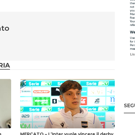
nto
RIA
SEG
e
MERCATO – L’Inter vuole vincere il derby