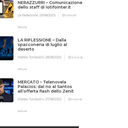
NERAZZURRI – Comunicazione
dello staff di Iotifointer.it
La Redazione,
29/08/2025
1 min di
lettura
LA RIFLESSIONE – Dalla
spacconeria di luglio al
deserto
Matteo Tombolini,
28/08/2025
2 min di
lettura
MERCATO – Telenovela
Palacios: dal no al Santos
all’offerta flash dello Zenit
Matteo Tombolini,
27/08/2025
1 min di
lettura