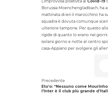
L’improvvisa positività al
Covid-19
d
Borussia Moenchengladbach, ha aum
mattinata di ieri il marocchino ha sv
squadra è dovuta comunque scende
ulteriore tampone. Per questo all
rigide di quanto lo erano nei giorni 
isolarsi giorno e notte al centro s
casa-Appiano per svolgere gli alle
Precedente
Eto’o: “Nessuno come Mourinho.
l’Inter è il club più grande d’Ital