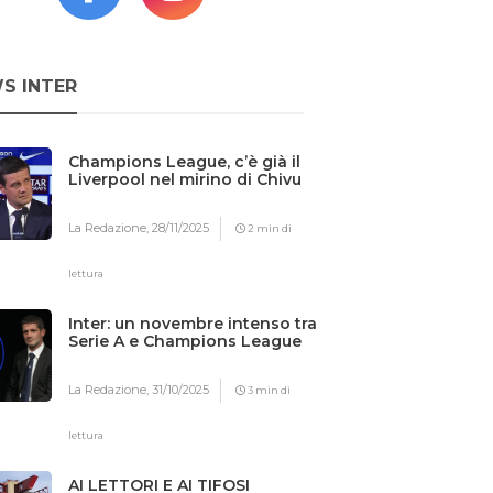
S INTER
Champions League, c’è già il
Liverpool nel mirino di Chivu
La Redazione,
28/11/2025
2 min di
lettura
Inter: un novembre intenso tra
Serie A e Champions League
La Redazione,
31/10/2025
3 min di
lettura
AI LETTORI E AI TIFOSI