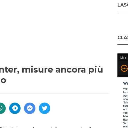
LASC
CLA
Inter, misure ancora più
no