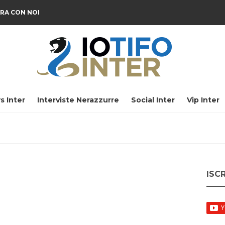
RA CON NOI
s Inter
Interviste Nerazzurre
Social Inter
Vip Inter
ISC