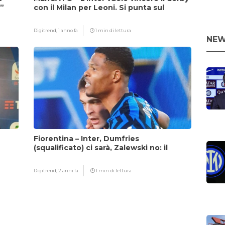
i”
con il Milan per Leoni. Si punta sul
fattore Chivu
Digitrend,
1 anno fa
1 min di lettura
NEW
Fiorentina – Inter, Dumfries
(squalificato) ci sarà, Zalewski no: il
motivo
Digitrend,
2 anni fa
1 min di lettura