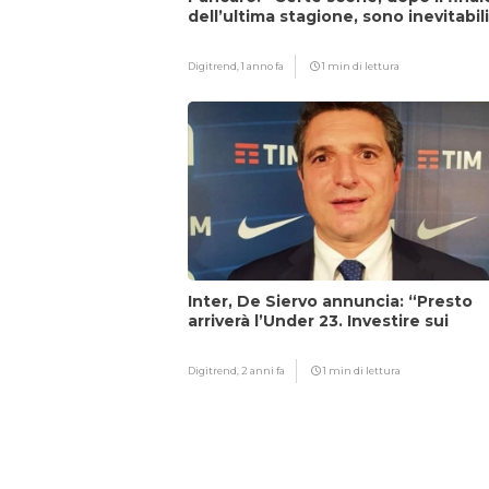
dell’ultima stagione, sono inevitabil
Digitrend,
1 anno fa
1 min di lettura
Inter, De Siervo annuncia: “Presto
arriverà l’Under 23. Investire sui
giovani…”
Digitrend,
2 anni fa
1 min di lettura