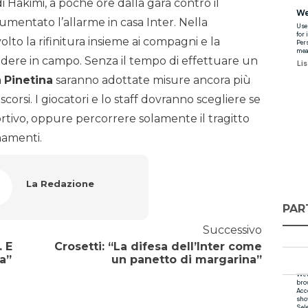
i Hakimi, a poche ore dalla gara contro il
entato l’allarme in casa Inter. Nella
olto la rifinitura insieme ai compagni e la
re in campo. Senza il tempo di effettuare un
a
Pinetina
saranno adottate misure ancora più
scorsi. I giocatori e lo staff dovranno scegliere se
portivo, oppure percorrere solamente il tragitto
namenti.
La Redazione
PAR
Successivo
 E
Crosetti: “La difesa dell’Inter come
ia”
un panetto di margarina”