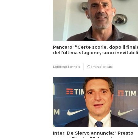
Pancaro: “Certe scorie, dopo il final
dell’ultima stagione, sono inevitabil
Digitrend,
1 anno fa
1 min di lettura
Inter, De Siervo annuncia: “Presto