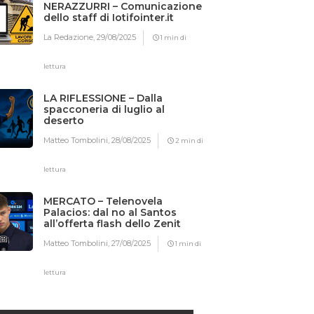
NERAZZURRI – Comunicazione
dello staff di Iotifointer.it
La Redazione,
29/08/2025
1 min di
lettura
LA RIFLESSIONE – Dalla
spacconeria di luglio al
deserto
Matteo Tombolini,
28/08/2025
2 min di
lettura
MERCATO – Telenovela
Palacios: dal no al Santos
all’offerta flash dello Zenit
Matteo Tombolini,
27/08/2025
1 min di
lettura