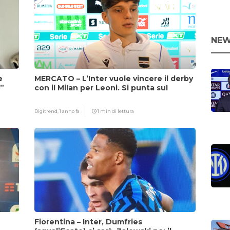
NEW
e
MERCATO – L’Inter vuole vincere il derby
i”
con il Milan per Leoni. Si punta sul
fattore Chivu
Digitrend,
1 anno fa
1 min di lettura
Fiorentina – Inter, Dumfries