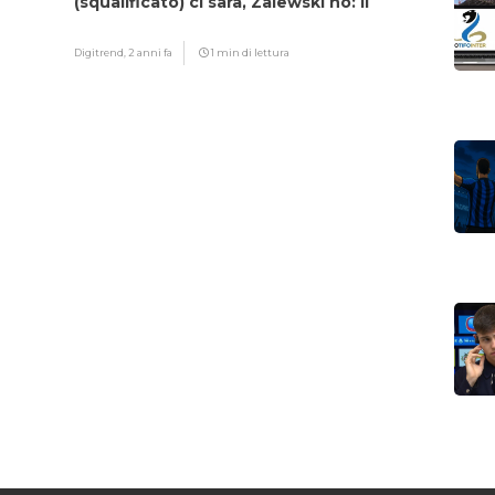
(squalificato) ci sarà, Zalewski no: il
motivo
Digitrend,
2 anni fa
1 min di lettura