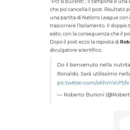
“Pcr is bullshit!”,”il tampone è una 
che poi cancella il post. Risultato p
una partita di Nations League con 
trascorrere l’isolamento. Il doppio t
esito, con la conseguenza che il po
Dopo il post ecco la risposta di
Rob
divulgatore scientifico.
Do il benvenuto nella nutrita 
Ronaldo. Sarà utilissimo nella
pic.twitter.com/oKhmVcPSfx
— Roberto Burioni (@Robert