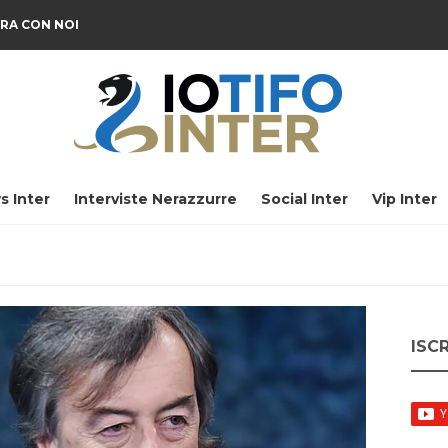
RA CON NOI
s Inter
Interviste Nerazzurre
Social Inter
Vip Inter
ISC