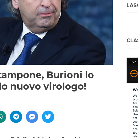
LASC
CLA
 tampone, Burioni lo
do nuovo virologo!