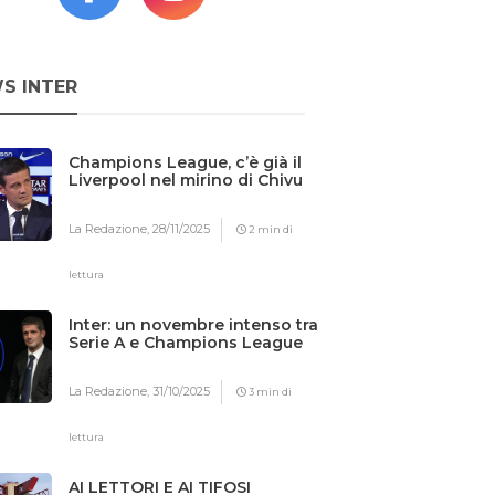
S INTER
Champions League, c’è già il
Liverpool nel mirino di Chivu
La Redazione,
28/11/2025
2 min di
lettura
Inter: un novembre intenso tra
Serie A e Champions League
La Redazione,
31/10/2025
3 min di
lettura
AI LETTORI E AI TIFOSI