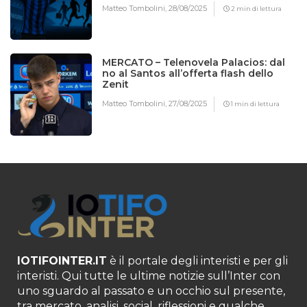
Matteo Tombolini,
28/08/2025
2 min di lettura
MERCATO – Telenovela Palacios: dal
no al Santos all’offerta flash dello
Zenit
Matteo Tombolini,
27/08/2025
1 min di lettura
IOTIFOINTER.IT
è il portale degli interisti e per gli
interisti. Qui tutte le ultime notizie sull’Inter con
uno sguardo al passato e un occhio sul presente,
tra mercato, analisi, social, riflessioni e qualche