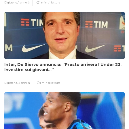
Digitrend,
1 anno fa
1 min di lettura
Inter, De Siervo annuncia: “Presto arriverà l’Under 23.
Investire sui giovani…”
Digitrend,
2 anni fa
1 min di lettura