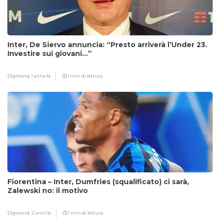
Inter, De Siervo annuncia: “Presto arriverà l’Under 23.
Investire sui giovani…”
Digitrend,
1 anno fa
1 min di lettura
Fiorentina – Inter, Dumfries (squalificato) ci sarà,
Zalewski no: il motivo
Digitrend,
2 anni fa
1 min di lettura