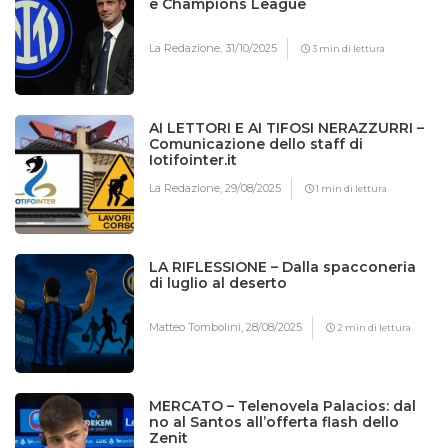
e Champions League
La Redazione,
31/10/2025
3 min di lettura
AI LETTORI E AI TIFOSI NERAZZURRI –
Comunicazione dello staff di
Iotifointer.it
La Redazione,
29/08/2025
1 min di lettura
LA RIFLESSIONE – Dalla spacconeria
di luglio al deserto
Matteo Tombolini,
28/08/2025
2 min di lettura
MERCATO – Telenovela Palacios: dal
no al Santos all’offerta flash dello
Zenit