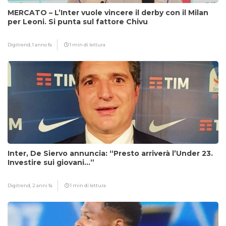
MERCATO – L’Inter vuole vincere il derby con il Milan
per Leoni. Si punta sul fattore Chivu
Digitrend,
1 anno fa
1 min di lettura
Inter, De Siervo annuncia: “Presto arriverà l’Under 23.
Investire sui giovani…”
Digitrend,
2 anni fa
1 min di lettura