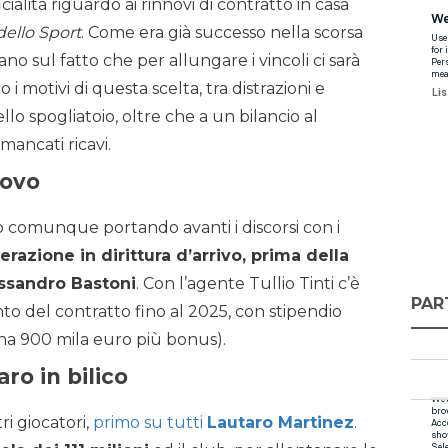
alità riguardo ai rinnovi di contratto in casa
dello Sport
. Come era già successo nella scorsa
no sul fatto che per allungare i vincoli ci sarà
i motivi di questa scelta, tra distrazioni e
lo spogliatoio, oltre che a un bilancio al
mancati ricavi.
novo
no comunque portando avanti i discorsi con i
razione in dirittura d’arrivo, prima della
essandro Bastoni
. Con l’agente Tullio Tinti c’è
PAR
o del contratto fino al 2025, con stipendio
a 900 mila euro più bonus).
aro in bilico
i giocatori,
primo su tutti
Lautaro Martinez
.