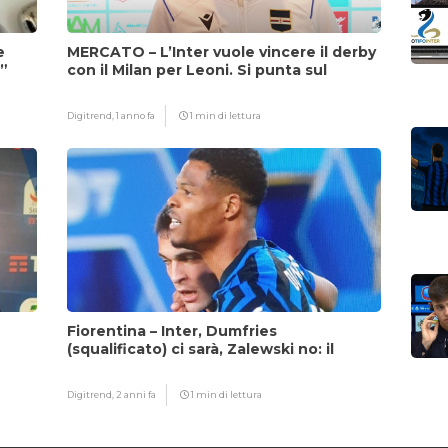
e
MERCATO – L’Inter vuole vincere il derby
i”
con il Milan per Leoni. Si punta sul
fattore Chivu
Digitrend,
1 anno fa
1 min di lettura
Fiorentina – Inter, Dumfries
(squalificato) ci sarà, Zalewski no: il
motivo
Digitrend,
2 anni fa
1 min di lettura