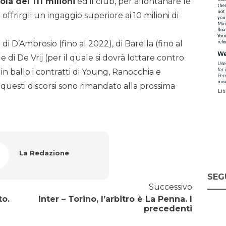
ola dei 111 milioni
ed il club, per allontanare le
ffrirgli un ingaggio superiore ai 10 milioni di
di D’Ambrosio (fino al 2022), di Barella (fino al
 di De Vrij (per il quale si dovrà lottare contro
no in ballo i contratti di Young, Ranocchia e
i questi discorsi sono rimandato alla prossima
La Redazione
SEG
Successivo
to.
Inter – Torino, l’arbitro è La Penna. I
precedenti