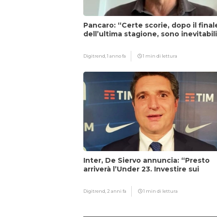
Pancaro: “Certe scorie, dopo il final
dell’ultima stagione, sono inevitabil
Digitrend,
1 anno fa
1 min di lettura
Inter, De Siervo annuncia: “Presto
arriverà l’Under 23. Investire sui
giovani…”
Digitrend,
2 anni fa
1 min di lettura