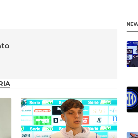
NEW
nto
RIA