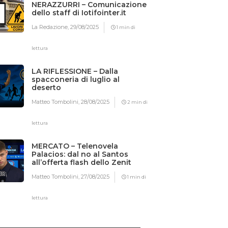
NERAZZURRI – Comunicazione
dello staff di Iotifointer.it
La Redazione,
29/08/2025
1 min di
lettura
LA RIFLESSIONE – Dalla
spacconeria di luglio al
deserto
Matteo Tombolini,
28/08/2025
2 min di
lettura
MERCATO – Telenovela
Palacios: dal no al Santos
all’offerta flash dello Zenit
Matteo Tombolini,
27/08/2025
1 min di
lettura