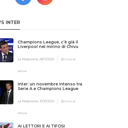
S INTER
Champions League, c’è già il
Liverpool nel mirino di Chivu
La Redazione,
28/11/2025
2 min di
lettura
Inter: un novembre intenso tra
Serie A e Champions League
La Redazione,
31/10/2025
3 min di
lettura
AI LETTORI E AI TIFOSI