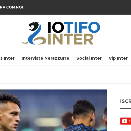
RA CON NOI
s Inter
Interviste Nerazzurre
Social Inter
Vip Inter
ISC