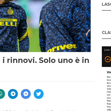
LASC
CLA
i i rinnovi. Solo uno è in