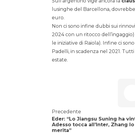
Sull’argentino vige ancora la
claus
lusinghe del Barcellona, dovrebbe o
euro.
Non ci sono infine dubbi sui rinnovi 
2024 con un ritocco dell’ingaggio) e
le iniziative di Raiola). Infine ci so
Padelli, in scadenza nel 2021. Tutt
estate.
Precedente
Eder: “Lo Jiangsu Suning ha vin
Adesso tocca all’Inter, Zhang lo
merita”