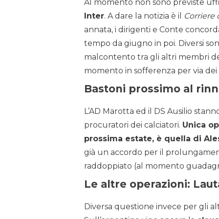
Al momento non sono previste uffici
Inter
. A dare la notizia è il
Corriere 
annata, i dirigenti e Conte concorda
tempo da giugno in poi. Diversi sono 
malcontento tra gli altri membri del
momento in sofferenza per via dei 
Bastoni prossimo al rin
L’AD Marotta ed il DS Ausilio stan
procuratori dei calciatori.
Unica ope
prossima estate, è quella di Al
già un accordo per il prolungament
raddoppiato (al momento guadagn
Le altre operazioni: Laut
Diversa questione invece per gli altr