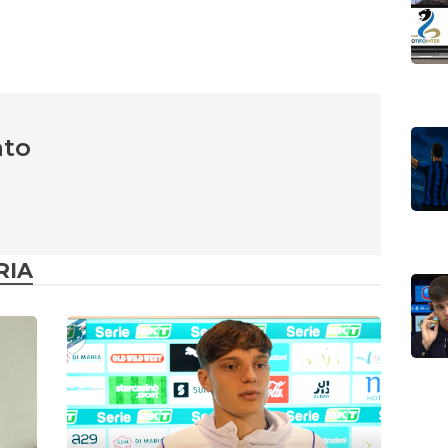
nto
RIA