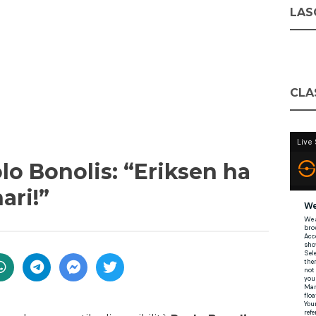
LASC
CLA
o Bonolis: “Eriksen ha
ari!”