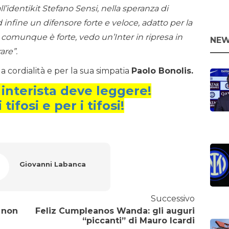
identikit Stefano Sensi, nella speranza di
 infine un difensore forte e veloce, adatto per la
a comunque è forte, vedo un’Inter in ripresa in
NEW
are”.
 cordialità e per la sua simpatia
Paolo Bonolis.
 interista deve leggere!
 tifosi e per i tifosi!
Giovanni Labanca
Successivo
e non
Feliz Cumpleanos Wanda: gli auguri
“piccanti” di Mauro Icardi