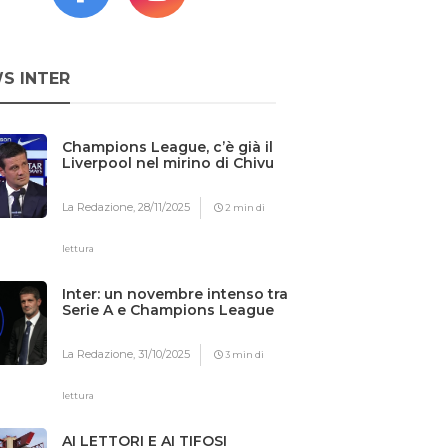
S INTER
Champions League, c’è già il
Liverpool nel mirino di Chivu
La Redazione,
28/11/2025
2 min di
lettura
Inter: un novembre intenso tra
Serie A e Champions League
La Redazione,
31/10/2025
3 min di
lettura
AI LETTORI E AI TIFOSI