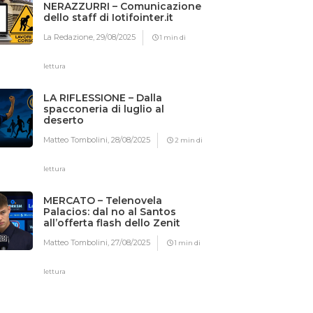
NERAZZURRI – Comunicazione
dello staff di Iotifointer.it
La Redazione,
29/08/2025
1 min di
lettura
LA RIFLESSIONE – Dalla
spacconeria di luglio al
deserto
Matteo Tombolini,
28/08/2025
2 min di
lettura
MERCATO – Telenovela
Palacios: dal no al Santos
all’offerta flash dello Zenit
Matteo Tombolini,
27/08/2025
1 min di
lettura