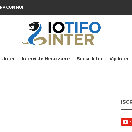
RA CON NOI
s Inter
Interviste Nerazzurre
Social Inter
Vip Inter
ISC