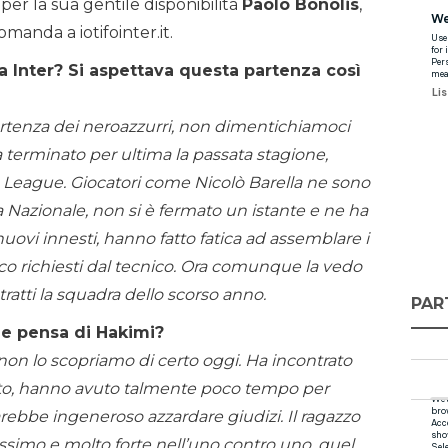
er la sua gentile disponibilità
Paolo Bonolis
,
manda a iotifointer.it.
a Inter? Si aspettava questa partenza così
artenza dei neroazzurri, non dimentichiamoci
a terminato per ultima la passata stagione,
 League. Giocatori come Nicolò Barella ne sono
a Nazionale, non si è fermato un istante e ne ha
nuovi innesti, hanno fatto fatica ad assemblare i
co richiesti dal tecnico. Ora comunque la vedo
tratti la squadra dello scorso anno.
PAR
 ne pensa di Hakimi?
 non lo scopriamo di certo oggi. Ha incontrato
peto, hanno avuto talmente poco tempo per
rebbe ingeneroso azzardare giudizi. Il ragazzo
issimo e molto forte nell’uno contro uno, quel