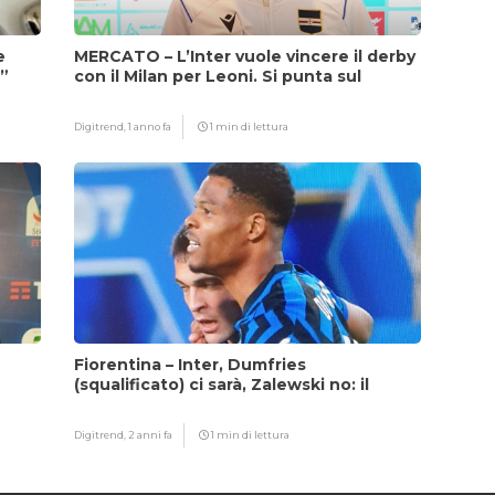
e
MERCATO – L’Inter vuole vincere il derby
i”
con il Milan per Leoni. Si punta sul
fattore Chivu
Digitrend,
1 anno fa
1 min di lettura
Fiorentina – Inter, Dumfries
(squalificato) ci sarà, Zalewski no: il
motivo
Digitrend,
2 anni fa
1 min di lettura