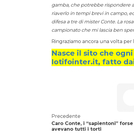
gamba, che potrebbe rispondere all’
riaverlo in tempi brevi in campo, ed
difesa a tre di mister Conte. La ros
campionato che mi lascia ben sper
Ringraziamo ancora una volta per la
Nasce il sito che ogni
Iotifointer.it, fatto dai
Precedente
Caro Conte, i “sapientoni” fors
avevano tutti i torti