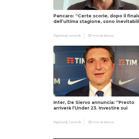
Pancaro: “Certe scorie, dopo il final
dell’ultima stagione, sono inevitabil
Digitrend,
1 anno fa
1 min di lettura
Inter, De Siervo annuncia: “Presto
arriverà l’Under 23. Investire sui
giovani…”
Digitrend,
2 anni fa
1 min di lettura