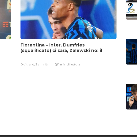
Fiorentina – Inter, Dumfries
(squalificato) ci sarà, Zalewski no: il
motivo
Digitrend,
2 anni fa
1 min di lettura