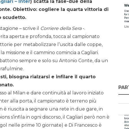
liari – Inter
) scatta la fase-due della
nte. Obiettivo: cogliere la quarta vittoria di
o scudetto.
tagione – scrive il
Corriere della Sera
-.
erita aperta e profonda, tocca al campionato
ittorie per metabolizzare l’uscita dalle coppe,
 la missione e il cammino comincia a Cagliari.
he battono sempre e solo su Antonio Conte, da un
rafulmine.
i, bisogna rialzarsi e infilare il quarto
onato.
PAR
o al Milan e dare continuità al lavoro iniziato
nter alla porta, il campionato è terreno più
 è riuscita a segnare una rete in due gare, in
ns s’infila in ogni discorso, il Cagliari però non è
7 gol nelle prime 10 giornate) e Di Francesco è