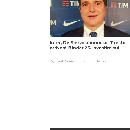
Inter, De Siervo annuncia: “Presto
arriverà l’Under 23. Investire sui
giovani…”
Digitrend,
2 anni fa
1 min di lettura