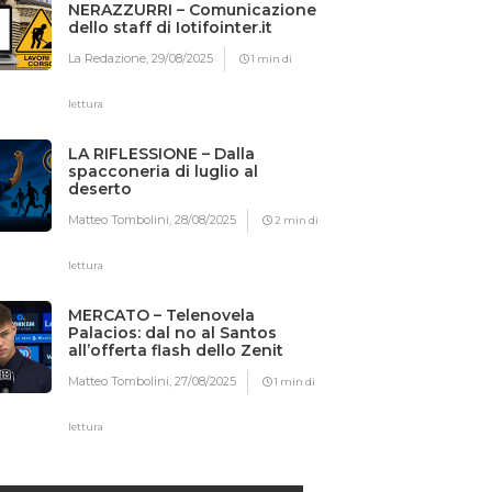
NERAZZURRI – Comunicazione
dello staff di Iotifointer.it
La Redazione,
29/08/2025
1 min di
lettura
LA RIFLESSIONE – Dalla
spacconeria di luglio al
deserto
Matteo Tombolini,
28/08/2025
2 min di
lettura
MERCATO – Telenovela
Palacios: dal no al Santos
all’offerta flash dello Zenit
Matteo Tombolini,
27/08/2025
1 min di
lettura