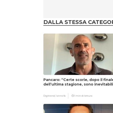
DALLA STESSA CATEGO
Pancaro: “Certe scorie, dopo il final
dell’ultima stagione, sono inevitabil
Digitrend,
1 anno fa
1 min di lettura