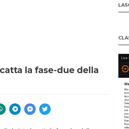
LASC
CLA
scatta la fase-due della