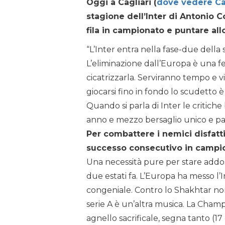
Oggi a Cagliari (
dove vedere Cag
stagione dell’Inter di Antonio Co
fila in campionato e puntare all
“L’Inter entra nella fase-due della s
L’eliminazione dall’Europa è una f
cicatrizzarla. Serviranno tempo e v
giocarsi fino in fondo lo scudetto è
Quando si parla di Inter le critic
anno e mezzo bersaglio unico e pa
Per combattere i nemici disfattist
successo consecutivo in campi
Una necessità pure per stare addoss
due estati fa. L’Europa ha messo l’I
congeniale. Contro lo Shakhtar non
serie A è un’altra musica. La Champio
agnello sacrificale, segna tanto (1