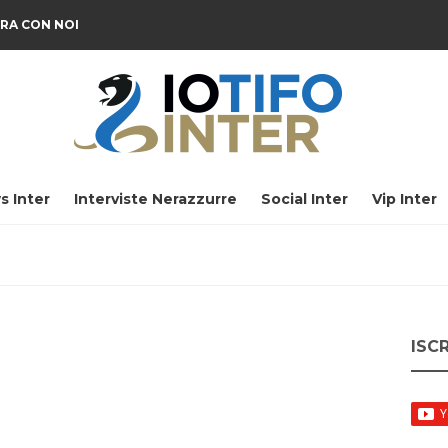
RA CON NOI
s Inter
Interviste Nerazzurre
Social Inter
Vip Inter
ISC