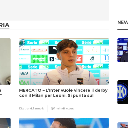
NEW
RIA
e
MERCATO – L’Inter vuole vincere il derby
i”
con il Milan per Leoni. Si punta sul
fattore Chivu
Digitrend,
1 anno fa
1 min di lettura