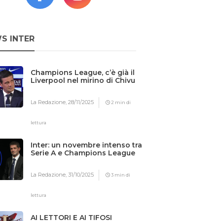
S INTER
Champions League, c’è già il
Liverpool nel mirino di Chivu
La Redazione,
28/11/2025
2 min di
lettura
Inter: un novembre intenso tra
Serie A e Champions League
La Redazione,
31/10/2025
3 min di
lettura
AI LETTORI E AI TIFOSI