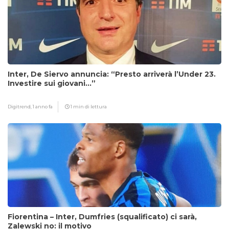
Inter, De Siervo annuncia: “Presto arriverà l’Under 23.
Investire sui giovani…”
Digitrend,
1 anno fa
1 min di lettura
Fiorentina – Inter, Dumfries (squalificato) ci sarà,
Zalewski no: il motivo