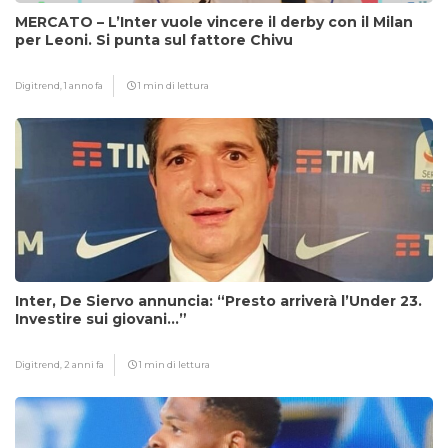
MERCATO – L’Inter vuole vincere il derby con il Milan
per Leoni. Si punta sul fattore Chivu
Digitrend,
1 anno fa
1 min di lettura
Inter, De Siervo annuncia: “Presto arriverà l’Under 23.
Investire sui giovani…”
Digitrend,
2 anni fa
1 min di lettura