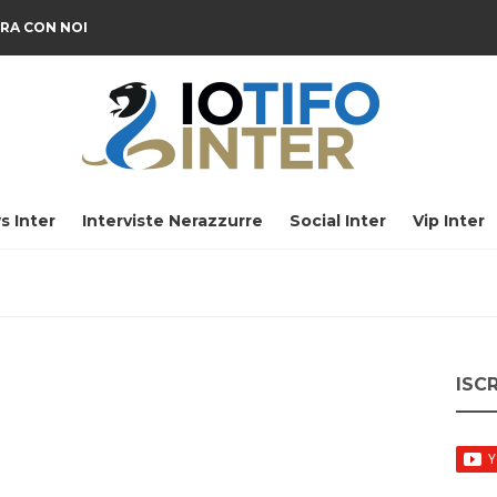
RA CON NOI
s Inter
Interviste Nerazzurre
Social Inter
Vip Inter
ISC