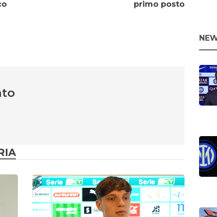
co
primo posto
NEW
nto
RIA