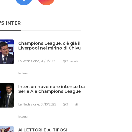
S INTER
Champions League, c’è già il
Liverpool nel mirino di Chivu
La Redazione,
28/11/2025
2 min di
lettura
Inter: un novembre intenso tra
Serie A e Champions League
La Redazione,
31/10/2025
3 min di
lettura
AI LETTORI E AI TIFOSI