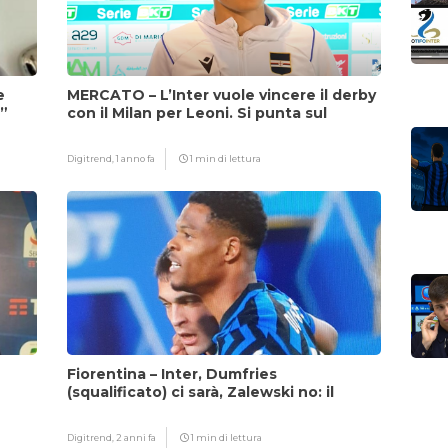
e
MERCATO – L’Inter vuole vincere il derby
i”
con il Milan per Leoni. Si punta sul
fattore Chivu
Digitrend,
1 anno fa
1 min di lettura
Fiorentina – Inter, Dumfries
(squalificato) ci sarà, Zalewski no: il
motivo
Digitrend,
2 anni fa
1 min di lettura