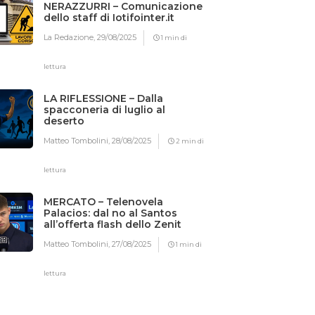
NERAZZURRI – Comunicazione
dello staff di Iotifointer.it
La Redazione,
29/08/2025
1 min di
lettura
LA RIFLESSIONE – Dalla
spacconeria di luglio al
deserto
Matteo Tombolini,
28/08/2025
2 min di
lettura
MERCATO – Telenovela
Palacios: dal no al Santos
all’offerta flash dello Zenit
Matteo Tombolini,
27/08/2025
1 min di
lettura