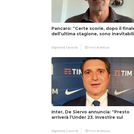
Pancaro: “Certe scorie, dopo il final
dell’ultima stagione, sono inevitabil
Digitrend,
1 anno fa
1 min di lettura
Inter, De Siervo annuncia: “Presto
arriverà l’Under 23. Investire sui
giovani…”
Digitrend,
2 anni fa
1 min di lettura