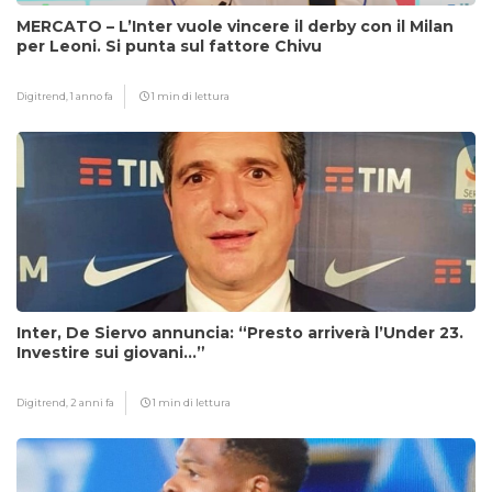
MERCATO – L’Inter vuole vincere il derby con il Milan
per Leoni. Si punta sul fattore Chivu
Digitrend,
1 anno fa
1 min di lettura
Inter, De Siervo annuncia: “Presto arriverà l’Under 23.
Investire sui giovani…”
Digitrend,
2 anni fa
1 min di lettura