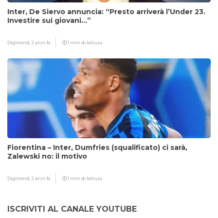
Inter, De Siervo annuncia: “Presto arriverà l’Under 23.
Investire sui giovani…”
Digitrend,
2 anni fa
1 min di lettura
Fiorentina – Inter, Dumfries (squalificato) ci sarà,
Zalewski no: il motivo
Digitrend,
2 anni fa
1 min di lettura
ISCRIVITI AL CANALE YOUTUBE