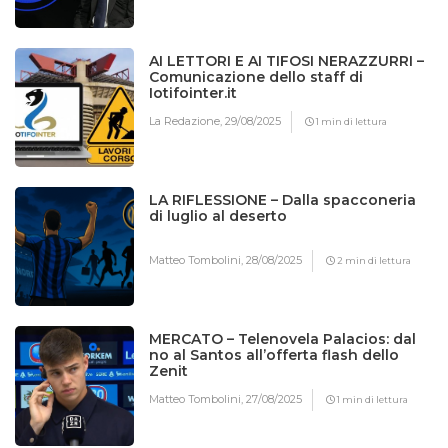
AI LETTORI E AI TIFOSI NERAZZURRI –
Comunicazione dello staff di
Iotifointer.it
La Redazione,
29/08/2025
1 min di lettura
LA RIFLESSIONE – Dalla spacconeria
di luglio al deserto
Matteo Tombolini,
28/08/2025
2 min di lettura
MERCATO – Telenovela Palacios: dal
no al Santos all’offerta flash dello
Zenit
Matteo Tombolini,
27/08/2025
1 min di lettura