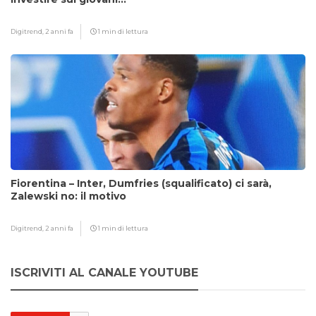
Digitrend,
2 anni fa
1 min di lettura
Fiorentina – Inter, Dumfries (squalificato) ci sarà,
Zalewski no: il motivo
Digitrend,
2 anni fa
1 min di lettura
ISCRIVITI AL CANALE YOUTUBE