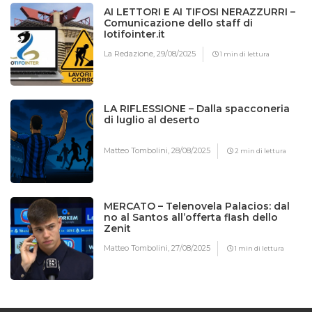
AI LETTORI E AI TIFOSI NERAZZURRI –
Comunicazione dello staff di
Iotifointer.it
La Redazione,
29/08/2025
1 min di lettura
LA RIFLESSIONE – Dalla spacconeria
di luglio al deserto
Matteo Tombolini,
28/08/2025
2 min di lettura
MERCATO – Telenovela Palacios: dal
no al Santos all’offerta flash dello
Zenit
Matteo Tombolini,
27/08/2025
1 min di lettura