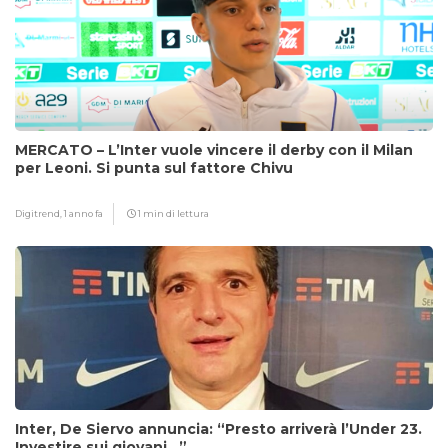
MERCATO – L’Inter vuole vincere il derby con il Milan
per Leoni. Si punta sul fattore Chivu
Digitrend,
1 anno fa
1 min di lettura
Inter, De Siervo annuncia: “Presto arriverà l’Under 23.
Investire sui giovani…”