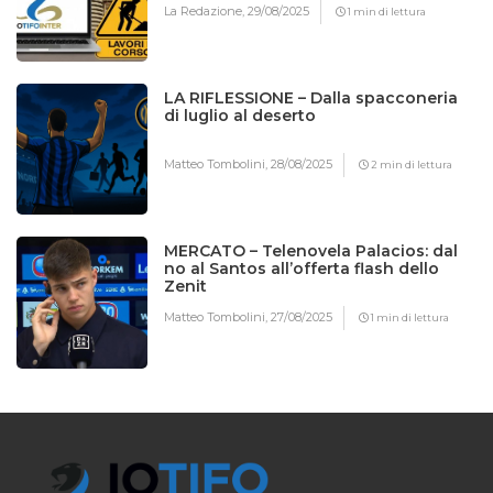
La Redazione,
29/08/2025
1 min di lettura
LA RIFLESSIONE – Dalla spacconeria
di luglio al deserto
Matteo Tombolini,
28/08/2025
2 min di lettura
MERCATO – Telenovela Palacios: dal
no al Santos all’offerta flash dello
Zenit
Matteo Tombolini,
27/08/2025
1 min di lettura