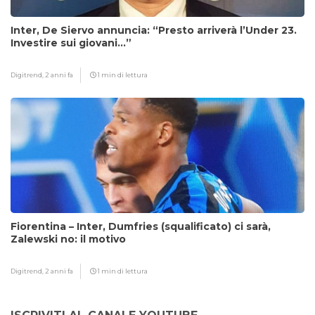
Inter, De Siervo annuncia: “Presto arriverà l’Under 23.
Investire sui giovani…”
Digitrend,
2 anni fa
1 min di lettura
Fiorentina – Inter, Dumfries (squalificato) ci sarà,
Zalewski no: il motivo
Digitrend,
2 anni fa
1 min di lettura