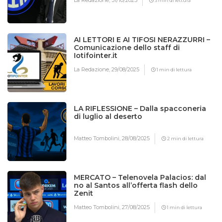
La Redazione,
31/10/2025
3 min di lettura
AI LETTORI E AI TIFOSI NERAZZURRI –
Comunicazione dello staff di
Iotifointer.it
La Redazione,
29/08/2025
1 min di lettura
LA RIFLESSIONE – Dalla spacconeria
di luglio al deserto
Matteo Tombolini,
28/08/2025
2 min di lettura
MERCATO – Telenovela Palacios: dal
no al Santos all’offerta flash dello
Zenit
Matteo Tombolini,
27/08/2025
1 min di lettura