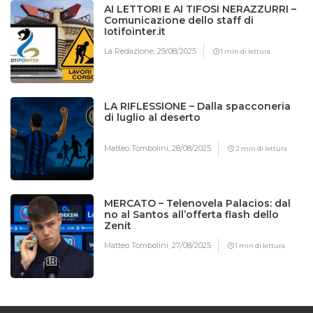
AI LETTORI E AI TIFOSI NERAZZURRI –
Comunicazione dello staff di
Iotifointer.it
La Redazione,
29/08/2025
1 min di lettura
LA RIFLESSIONE – Dalla spacconeria
di luglio al deserto
Matteo Tombolini,
28/08/2025
2 min di lettura
MERCATO – Telenovela Palacios: dal
no al Santos all’offerta flash dello
Zenit
Matteo Tombolini,
27/08/2025
1 min di lettura