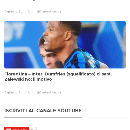
Digitrend,
2 anni fa
1 min di lettura
Fiorentina – Inter, Dumfries (squalificato) ci sarà,
Zalewski no: il motivo
Digitrend,
2 anni fa
1 min di lettura
ISCRIVITI AL CANALE YOUTUBE