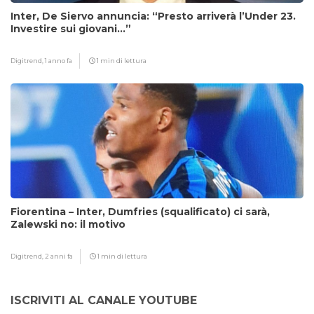
Inter, De Siervo annuncia: “Presto arriverà l’Under 23.
Investire sui giovani…”
Digitrend,
1 anno fa
1 min di lettura
Fiorentina – Inter, Dumfries (squalificato) ci sarà,
Zalewski no: il motivo
Digitrend,
2 anni fa
1 min di lettura
ISCRIVITI AL CANALE YOUTUBE