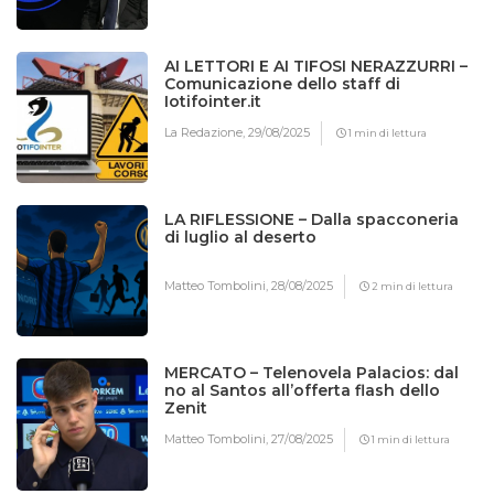
AI LETTORI E AI TIFOSI NERAZZURRI –
Comunicazione dello staff di
Iotifointer.it
La Redazione,
29/08/2025
1 min di lettura
LA RIFLESSIONE – Dalla spacconeria
di luglio al deserto
Matteo Tombolini,
28/08/2025
2 min di lettura
MERCATO – Telenovela Palacios: dal
no al Santos all’offerta flash dello
Zenit
Matteo Tombolini,
27/08/2025
1 min di lettura