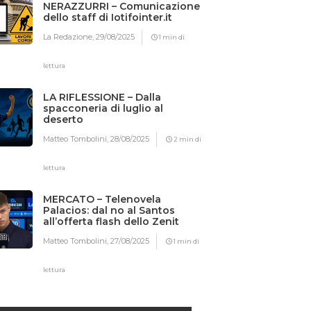
NERAZZURRI – Comunicazione
dello staff di Iotifointer.it
La Redazione,
29/08/2025
1 min di
lettura
LA RIFLESSIONE – Dalla
spacconeria di luglio al
deserto
Matteo Tombolini,
28/08/2025
2 min di
lettura
MERCATO – Telenovela
Palacios: dal no al Santos
all’offerta flash dello Zenit
Matteo Tombolini,
27/08/2025
1 min di
lettura