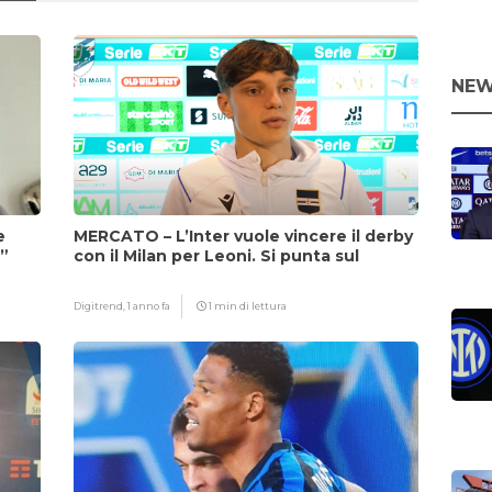
NEW
e
MERCATO – L’Inter vuole vincere il derby
i”
con il Milan per Leoni. Si punta sul
fattore Chivu
Digitrend,
1 anno fa
1 min di lettura