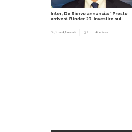
Inter, De Siervo annuncia: “Presto
arriverà l’Under 23. Investire sui
giovani…”
Digitrend,
1 anno fa
1 min di lettura