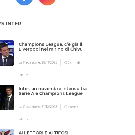
S INTER
Champions League, c’è già il
Liverpool nel mirino di Chivu
La Redazione,
28/11/2025
2 min di
lettura
Inter: un novembre intenso tra
Serie A e Champions League
La Redazione,
31/10/2025
3 min di
lettura
AI LETTORI E AI TIFOSI