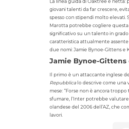
La linea guida di Oaktree è netta: p
giovani talenti da far crescere, evi
spesso con stipendi molto elevati
Marotta potrebbe cogliere questa 
significativo su un talento in grad
caratteristica attualmente assente
due nomi: Jamie Bynoe-Gittens e K
Jamie Bynoe-Gittens 
Il primo è un attaccante inglese d
Repubblica
lo descrive come una v
mese: “Forse non è ancora troppo t
sfumare, l’Inter potrebbe valutar
olandese del 2006 dell’AZ, che comi
lavori.