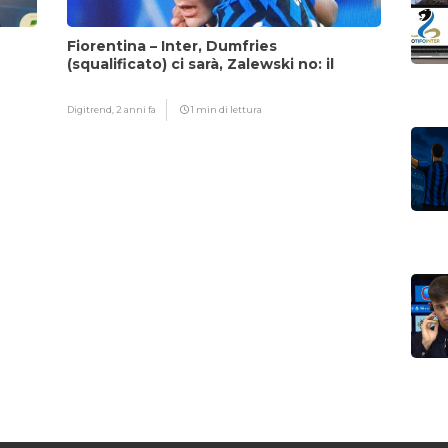
Fiorentina – Inter, Dumfries
(squalificato) ci sarà, Zalewski no: il
motivo
Digitrend,
2 anni fa
1 min di lettura