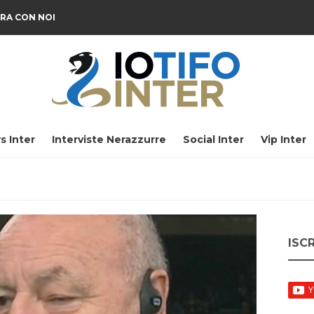
RA CON NOI
s Inter
Interviste Nerazzurre
Social Inter
Vip Inter
ISC