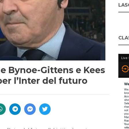
LASC
CLA
 Bynoe-Gittens e Kees
r l’Inter del futuro