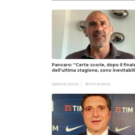
Pancaro: “Certe scorie, dopo il final
dell’ultima stagione, sono inevitabil
Digitrend,
1 anno fa
1 min di lettura