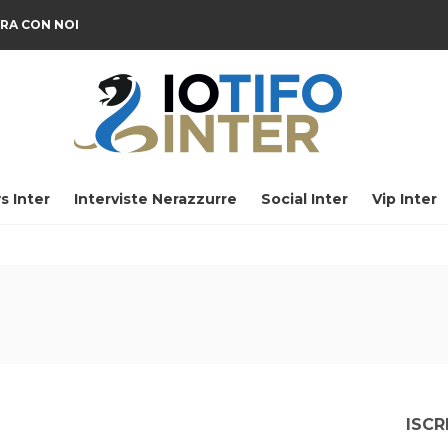
RA CON NOI
s Inter
Interviste Nerazzurre
Social Inter
Vip Inter
ISCR