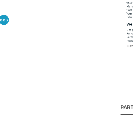
883
PART