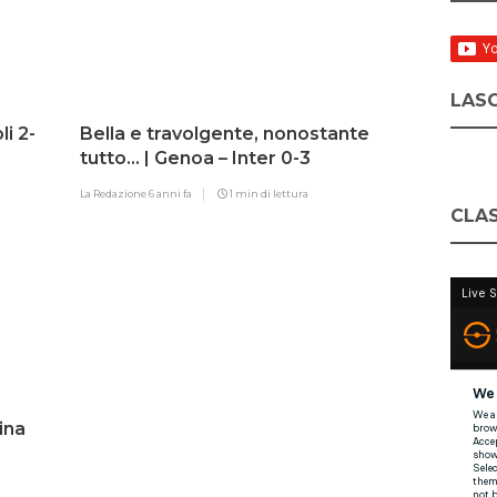
LASC
li 2-
Bella e travolgente, nonostante
tutto… | Genoa – Inter 0-3
La Redazione
6 anni fa
1 min di lettura
CLAS
ina