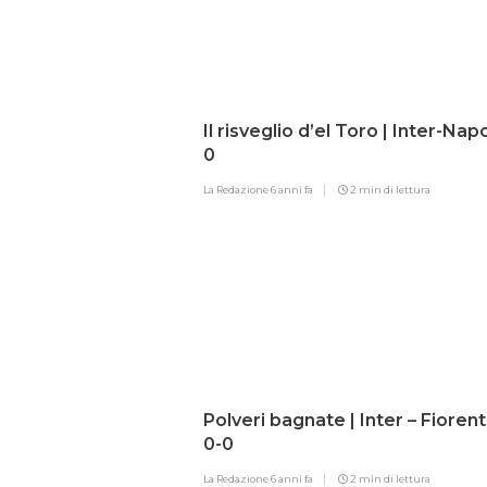
Il risveglio d’el Toro | Inter-Napo
0
La Redazione
6 anni fa
2 min di lettura
Polveri bagnate | Inter – Fiorent
0-0
La Redazione
6 anni fa
2 min di lettura