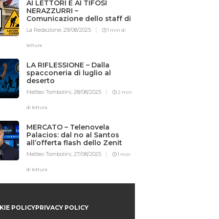
AI LETTORI E AI TIFOSI
NERAZZURRI –
Comunicazione dello staff di
Iotifointer.it
La Redazione,
29/08/2025
1 min di
lettura
LA RIFLESSIONE – Dalla
spacconeria di luglio al
deserto
Matteo Tombolini,
28/08/2025
2 min
di lettura
MERCATO – Telenovela
Palacios: dal no al Santos
all’offerta flash dello Zenit
Matteo Tombolini,
27/08/2025
1 min
di lettura
IE POLICY
PRIVACY POLICY