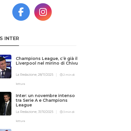
S INTER
Champions League, c’è già il
Liverpool nel mirino di Chivu
La Redazione,
28/11/2025
2 min di
lettura
Inter: un novembre intenso
tra Serie A e Champions
League
La Redazione,
31/10/2025
3 min di
lettura