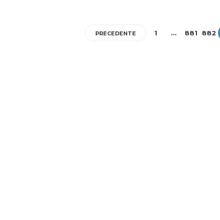
1
…
881
882
PRECEDENTE