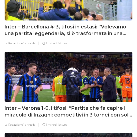
Inter – Barcellona 4-3, tifosi in estasi: “Volevamo
una partita leggendaria, si è trasformata in una
gara epica”
La Redazione
1 anno fa
1 min di lettura
Inter – Verona 1-0, i tifosi: “Partita che fa capire il
miracolo di Inzaghi: competitivi in 3 tornei con soli
13 giocatori”
La Redazione
1 anno fa
1 min di lettura