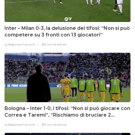
Inter – Milan 0-3, la delusione dei tifosi: “Non si può
competere su 3 fronti con 13 giocatori”
La Redazione
1 anno fa
1 min di lettura
Bologna – Inter 1-0, i tifosi: “Non si può giocare con
Correa e Taremi”, “Rischiamo di bruciare 2
competizioni in 4 giorni”
La Redazione
1 anno fa
1 min di lettura