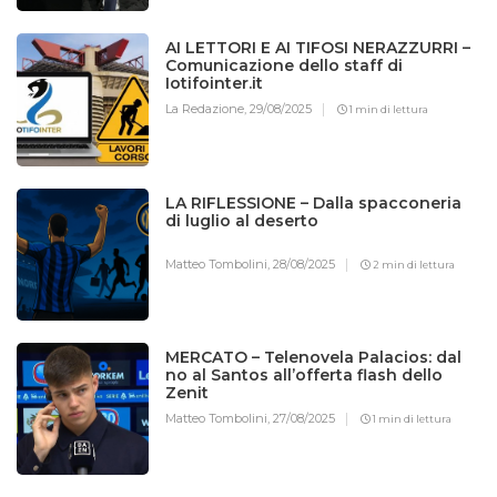
AI LETTORI E AI TIFOSI NERAZZURRI –
Comunicazione dello staff di
Iotifointer.it
La Redazione,
29/08/2025
1 min di lettura
LA RIFLESSIONE – Dalla spacconeria
di luglio al deserto
Matteo Tombolini,
28/08/2025
2 min di lettura
MERCATO – Telenovela Palacios: dal
no al Santos all’offerta flash dello
Zenit
Matteo Tombolini,
27/08/2025
1 min di lettura