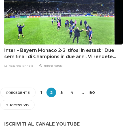
Inter – Bayern Monaco 2-2, tifosi in estasi: “Due
semifinali di Champions in due anni. Vi rendete
conto?”
La Redazione
1 anno fa
1 min di lettura
1
2
3
4
…
80
PRECEDENTE
SUCCESSIVO
ISCRIVITI AL CANALE YOUTUBE