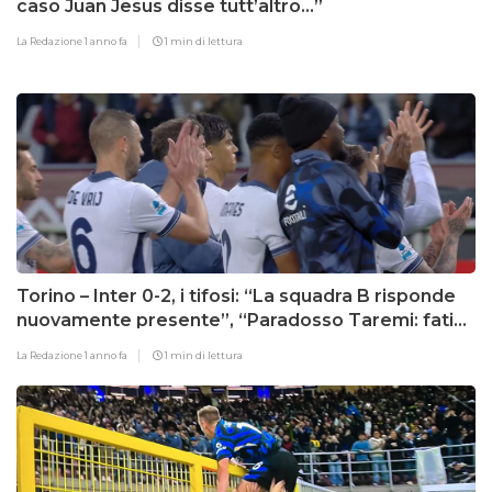
caso Juan Jesus disse tutt’altro…”
La Redazione
1 anno fa
1 min di lettura
Torino – Inter 0-2, i tifosi: “La squadra B risponde
nuovamente presente”, “Paradosso Taremi: fatica
più in Serie A che in Champions”
La Redazione
1 anno fa
1 min di lettura