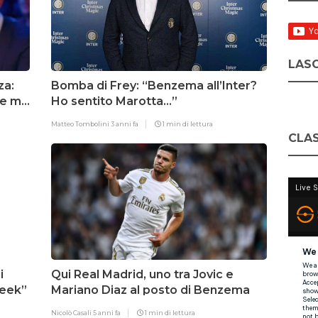
LASC
za:
Bomba di Frey: “Benzema all’Inter?
ne ma
Ho sentito Marotta…”
Matteo Tombolini
3 anni fa
1 min di lettura
CLAS
i
Qui Real Madrid, uno tra Jovic e
week”
Mariano Diaz al posto di Benzema
Nicolò Casali
5 anni fa
1 min di lettura