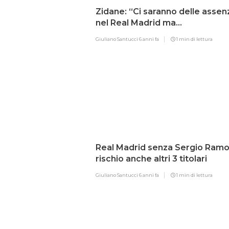
Zidane: “Ci saranno delle assen
nel Real Madrid ma…
Giuliano Santucci
6 anni fa
1 min di lettura
Real Madrid senza Sergio Ramo
rischio anche altri 3 titolari
Giuliano Santucci
6 anni fa
1 min di lettura