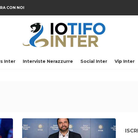
RA CON NOI
s Inter
Interviste Nerazzurre
Social Inter
Vip Inter
ISCR