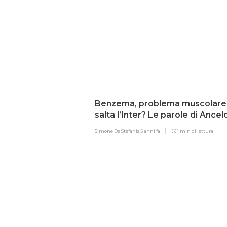
Benzema, problema muscolare
salta l’Inter? Le parole di Ancelo
Simone De Stefanis
5 anni fa
1 min di lettura