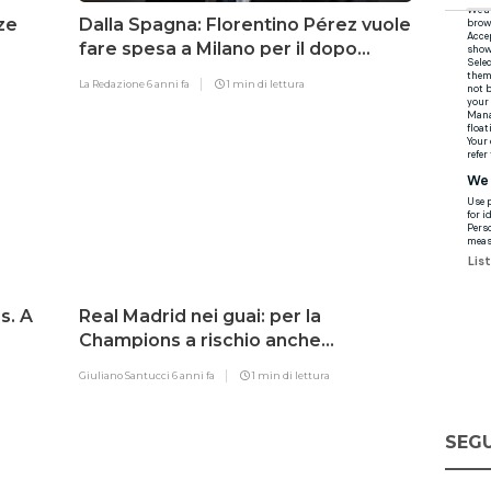
ze
Dalla Spagna: Florentino Pérez vuole
fare spesa a Milano per il dopo
Benzema
La Redazione
6 anni fa
1 min di lettura
s. A
Real Madrid nei guai: per la
Champions a rischio anche
Casemiro e Benzema
Giuliano Santucci
6 anni fa
1 min di lettura
SEGU