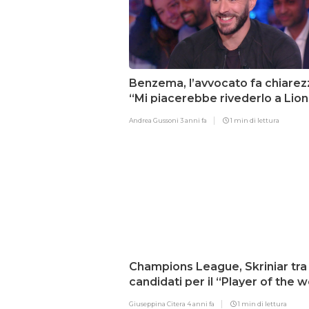
Benzema, l’avvocato fa chiarez
“Mi piacerebbe rivederlo a Lio
non mi ha detto niente”
Andrea Gussoni
3 anni fa
1 min di lettura
Champions League, Skriniar tra 
candidati per il “Player of the 
Giuseppina Citera
4 anni fa
1 min di lettura