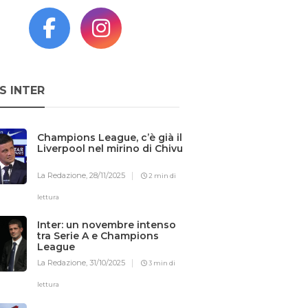
S INTER
Champions League, c’è già il
Liverpool nel mirino di Chivu
La Redazione,
28/11/2025
2 min di
lettura
Inter: un novembre intenso
tra Serie A e Champions
League
La Redazione,
31/10/2025
3 min di
lettura