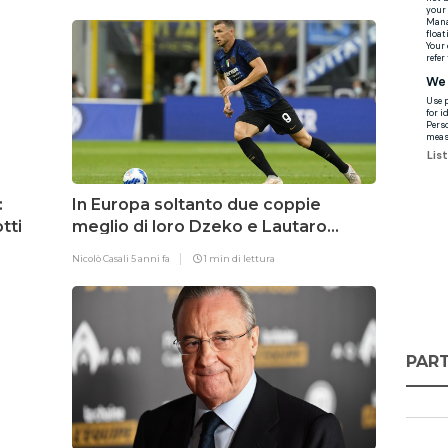
:
In Europa soltanto due coppie
tti
meglio di loro Dzeko e Lautaro
Martinez
Nicolò Casali
5 anni fa
1 min di lettura
PART