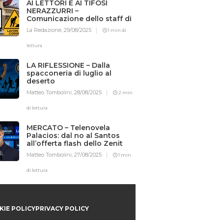
AI LETTORI E AI TIFOSI
NERAZZURRI –
Comunicazione dello staff di
Iotifointer.it
La Redazione,
29/08/2025
1 min di
lettura
LA RIFLESSIONE – Dalla
spacconeria di luglio al
deserto
Matteo Tombolini,
28/08/2025
2 min
di lettura
MERCATO – Telenovela
Palacios: dal no al Santos
all’offerta flash dello Zenit
Matteo Tombolini,
27/08/2025
1 min
di lettura
IE POLICY
PRIVACY POLICY