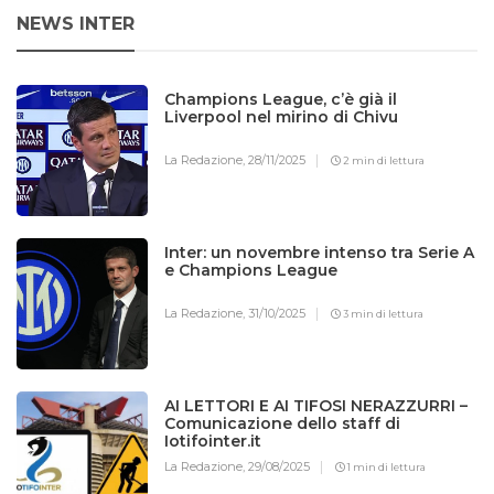
NEWS INTER
Champions League, c’è già il
Liverpool nel mirino di Chivu
La Redazione,
28/11/2025
2 min di lettura
Inter: un novembre intenso tra Serie A
e Champions League
La Redazione,
31/10/2025
3 min di lettura
AI LETTORI E AI TIFOSI NERAZZURRI –
Comunicazione dello staff di
Iotifointer.it
La Redazione,
29/08/2025
1 min di lettura