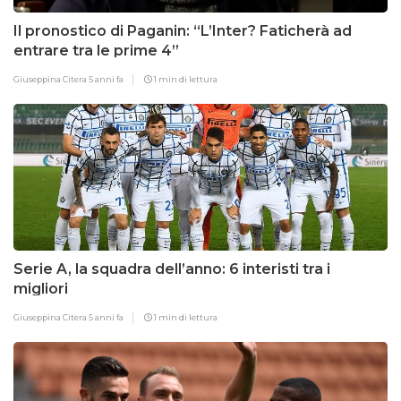
Il pronostico di Paganin: “L’Inter? Faticherà ad
entrare tra le prime 4”
Giuseppina Citera
5 anni fa
1 min di lettura
Serie A, la squadra dell’anno: 6 interisti tra i
migliori
Giuseppina Citera
5 anni fa
1 min di lettura