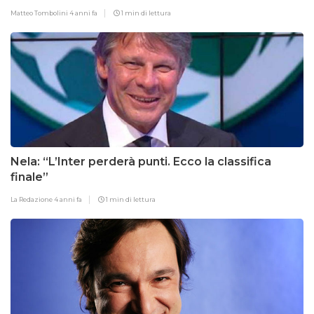
Matteo Tombolini
4 anni fa
1 min di lettura
Nela: “L’Inter perderà punti. Ecco la classifica
finale”
La Redazione
4 anni fa
1 min di lettura