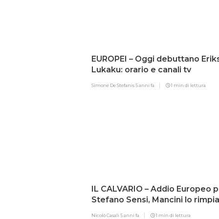
EUROPEI – Oggi debuttano Erik
Lukaku: orario e canali tv
Simone De Stefanis
5 anni fa
1 min di lettura
IL CALVARIO – Addio Europeo p
Stefano Sensi, Mancini lo rimpi
con…
Nicolò Casali
5 anni fa
1 min di lettura