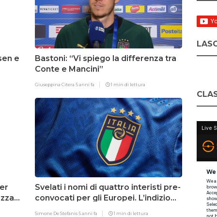
LASC
sen e
Bastoni: “Vi spiego la differenza tra
Conte e Mancini”
Giuseppina Citera
5 anni fa
1 min di lettura
CLAS
er
Svelati i nomi di quattro interisti pre-
azza
convocati per gli Europei. L’indizio
dai…vaccini
Simone De Stefanis
5 anni fa
1 min di lettura