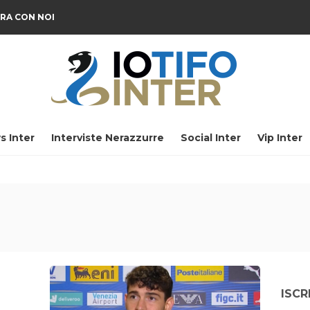
RA CON NOI
s Inter
Interviste Nerazzurre
Social Inter
Vip Inter
ISCR