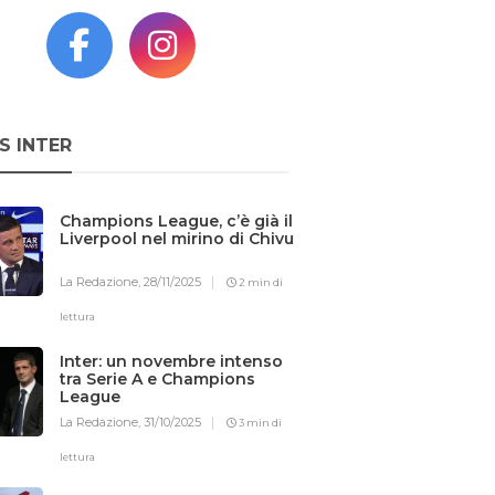
S INTER
Champions League, c’è già il
Liverpool nel mirino di Chivu
La Redazione,
28/11/2025
2 min di
lettura
Inter: un novembre intenso
tra Serie A e Champions
League
La Redazione,
31/10/2025
3 min di
lettura