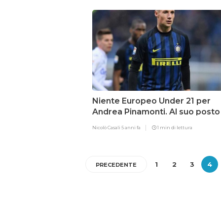
Niente Europeo Under 21 per
Andrea Pinamonti. Al suo posto
milanista
Nicolò Casali
5 anni fa
1 min di lettura
1
2
3
4
PRECEDENTE