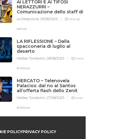
AI LETTORI E AI TIFOSI
NERAZZURRI –
Comunicazione dello staff di
Iotifointer.it
La Redazione,
29/08/2025
1 min di
lettura
LA RIFLESSIONE – Dalla
spacconeria di luglio al
deserto
Matteo Tombolini,
28/08/2025
2 min
di lettura
MERCATO – Telenovela
Palacios: dal no al Santos
all’offerta flash dello Zenit
Matteo Tombolini,
27/08/2025
1 min
di lettura
IE POLICY
PRIVACY POLICY