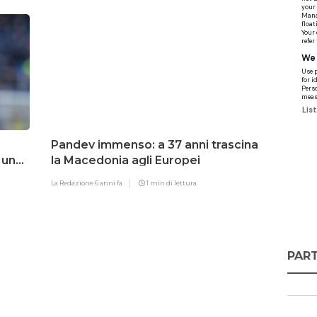
Pandev immenso: a 37 anni trascina
 un
la Macedonia agli Europei
La Redazione
6 anni fa
1 min di lettura
PART