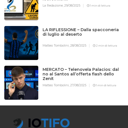
La Redazione,
29/08/2025
1 min di lettura
LA RIFLESSIONE – Dalla spacconeria
di luglio al deserto
Matteo Tombolini,
28/08/2025
2 min di lettura
MERCATO – Telenovela Palacios: dal
no al Santos all’offerta flash dello
Zenit
Matteo Tombolini,
27/08/2025
1 min di lettura