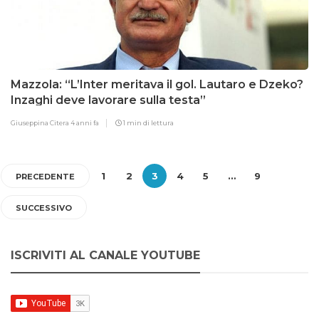
Mazzola: “L’Inter meritava il gol. Lautaro e Dzeko?
Inzaghi deve lavorare sulla testa”
Giuseppina Citera
4 anni fa
1 min di lettura
1
2
3
4
5
…
9
PRECEDENTE
SUCCESSIVO
ISCRIVITI AL CANALE YOUTUBE