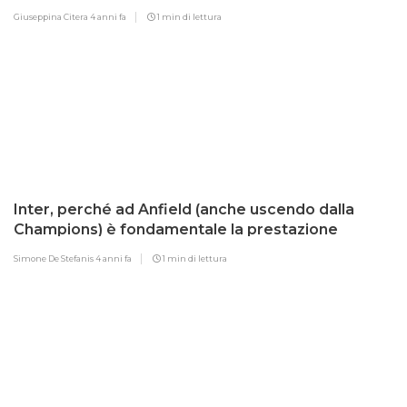
Giuseppina Citera
4 anni fa
1 min di lettura
Inter, perché ad Anfield (anche uscendo dalla
Champions) è fondamentale la prestazione
Simone De Stefanis
4 anni fa
1 min di lettura