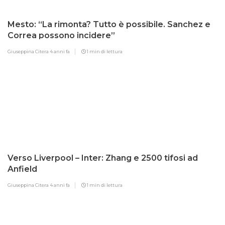
Mesto: “La rimonta? Tutto è possibile. Sanchez e
Correa possono incidere”
Giuseppina Citera
4 anni fa
1 min di lettura
Verso Liverpool – Inter: Zhang e 2500 tifosi ad
Anfield
Giuseppina Citera
4 anni fa
1 min di lettura