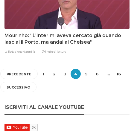
Mourinho: “L’Inter mi aveva cercato già quando
lasciai il Porto, ma andai al Chelsea”
La Redazione
4 anni fa
1 min di lettura
1
2
3
4
5
6
…
16
PRECEDENTE
SUCCESSIVO
ISCRIVITI AL CANALE YOUTUBE