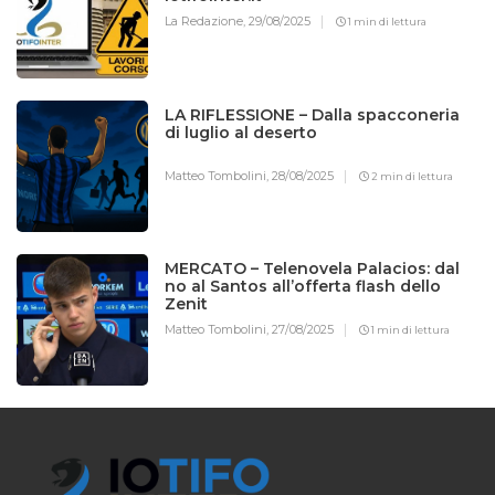
La Redazione,
29/08/2025
1 min di lettura
LA RIFLESSIONE – Dalla spacconeria
di luglio al deserto
Matteo Tombolini,
28/08/2025
2 min di lettura
MERCATO – Telenovela Palacios: dal
no al Santos all’offerta flash dello
Zenit
Matteo Tombolini,
27/08/2025
1 min di lettura