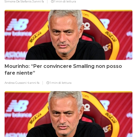
Simone De Stefanis
3 anni fa
1 min di lettura
Mourinho: “Per convincere Smalling non posso
fare niente”
Andrea Gussoni
4 anni fa
1 min di lettura