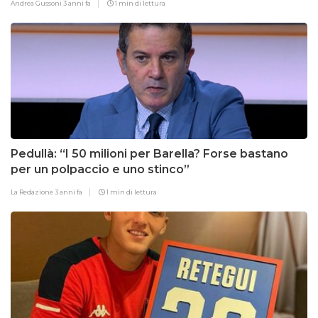
Andrea Gussoni
3 anni fa
1 min di lettura
Pedullà: “I 50 milioni per Barella? Forse bastano
per un polpaccio e uno stinco”
La Redazione
3 anni fa
1 min di lettura