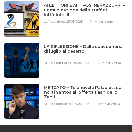
AI LETTORI E AI TIFOSI NERAZZURRI –
Comunicazione dello staff di
Iotifointer.it
La Redazione,
29/08/2025
1 min di lettura
LA RIFLESSIONE – Dalla spacconeria
di luglio al deserto
Matteo Tombolini,
28/08/2025
2 min di lettura
MERCATO – Telenovela Palacios: dal
no al Santos all’offerta flash dello
Zenit
Matteo Tombolini,
27/08/2025
1 min di lettura