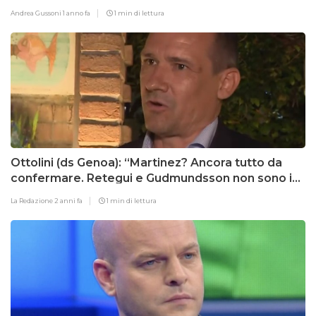
Andrea Gussoni
1 anno fa
1 min di lettura
Ottolini (ds Genoa): “Martinez? Ancora tutto da
confermare. Retegui e Gudmundsson non sono in
vendita”
La Redazione
2 anni fa
1 min di lettura